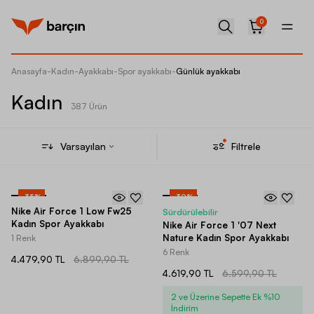
0
Anasayfa
-
Kadın
-
Ayakkabı
-
Spor ayakkabı
-
Günlük ayakkabı
Kadın
387 Ürün
Varsayılan
Filtrele
-
35
%
-
30
%
Nike Air Force 1 Low Fw25
Sürdürülebilir
Kadın Spor Ayakkabı
Nike Air Force 1 '07 Next
Nature Kadın Spor Ayakkabı
1 Renk
6 Renk
4.479,90 TL
6.899,90 TL
4.619,90 TL
6.599,90 TL
2 ve Üzerine Sepette Ek %10
İndirim