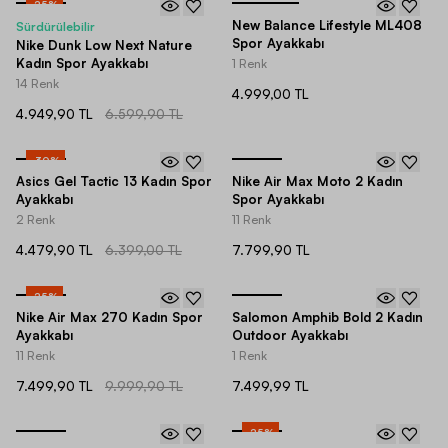
-
25
%
New Balance Lifestyle ML408
Sürdürülebilir
Spor Ayakkabı
Nike Dunk Low Next Nature
Kadın Spor Ayakkabı
1 Renk
14 Renk
4.999,00 TL
4.949,90 TL
6.599,90 TL
-
30
%
Asics Gel Tactic 13 Kadın Spor
Nike Air Max Moto 2 Kadın
Ayakkabı
Spor Ayakkabı
2 Renk
11 Renk
4.479,90 TL
6.399,00 TL
7.799,90 TL
-
25
%
Nike Air Max 270 Kadın Spor
Salomon Amphib Bold 2 Kadın
Ayakkabı
Outdoor Ayakkabı
11 Renk
1 Renk
7.499,90 TL
9.999,90 TL
7.499,99 TL
-
25
%