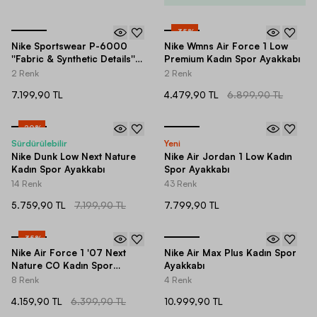
-
35
%
Nike Sportswear P-6000
Nike Wmns Air Force 1 Low
''Fabric & Synthetic Details''
Premium Kadın Spor Ayakkabı
Spor Ayakkabı
2 Renk
2 Renk
7.199,90 TL
4.479,90 TL
6.899,90 TL
-
20
%
Sürdürülebilir
Yeni
Nike Dunk Low Next Nature
Nike Air Jordan 1 Low Kadın
Kadın Spor Ayakkabı
Spor Ayakkabı
14 Renk
43 Renk
5.759,90 TL
7.199,90 TL
7.799,90 TL
-
35
%
Nike Air Force 1 '07 Next
Nike Air Max Plus Kadın Spor
Nature CO Kadın Spor
Ayakkabı
Ayakkabı
8 Renk
4 Renk
4.159,90 TL
6.399,90 TL
10.999,90 TL