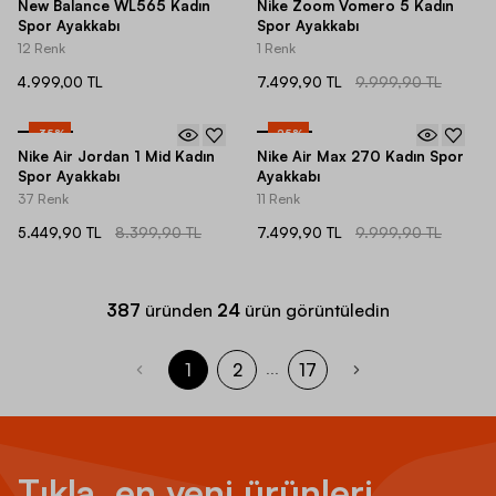
New Balance WL565 Kadın
Nike Zoom Vomero 5 Kadın
Spor Ayakkabı
Spor Ayakkabı
12 Renk
1 Renk
4.999,00 TL
7.499,90 TL
9.999,90 TL
-
35
%
-
25
%
Nike Air Jordan 1 Mid Kadın
Nike Air Max 270 Kadın Spor
Spor Ayakkabı
Ayakkabı
37 Renk
11 Renk
5.449,90 TL
8.399,90 TL
7.499,90 TL
9.999,90 TL
387
üründen
24
ürün görüntüledin
1
2
17
...
Tıkla, en yeni ürünleri