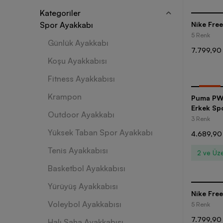
Kategoriler
Spor Ayakkabı
Nike Fre
5 Renk
Günlük Ayakkabı
7.799,90
Koşu Ayakkabısı
Fitness Ayakkabısı
-
30
%
Krampon
Puma PWR
Erkek Sp
Outdoor Ayakkabı
3 Renk
Yüksek Taban Spor Ayakkabı
4.689,90
Tenis Ayakkabısı
2 ve Üze
Basketbol Ayakkabısı
Yürüyüş Ayakkabısı
Nike Fre
Voleybol Ayakkabısı
5 Renk
7.799,90
Halı Saha Ayakkabısı