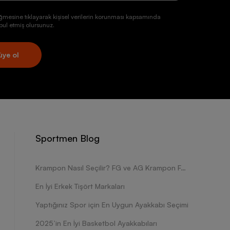
ğmesine tıklayarak kişisel verilerin korunması kapsamında
ul etmiş olursunuz.
üye ol
Sportmen Blog
Krampon Nasıl Seçilir? FG ve AG Krampon Farkları Nelerdir?
En İyi Erkek Tişört Markaları
Yaptığınız Spor için En Uygun Ayakkabı Seçimi
2025’in En İyi Basketbol Ayakkabıları