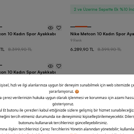
2 ve Üzerine Sepette Ek %10 İnd
-
25
%
con 10 Kadın Spor Ayakkabı
Nike Metcon 10 Kadın Spor Ay
9 Renk
 TL
8.399,90 TL
6.289,90 TL
8.399,90 TL
con 10 Kadın Spor Ayakkabı
 TL