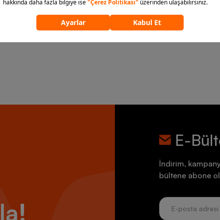
E-Bül
İndirim, kampany
bültene abone ol
la!