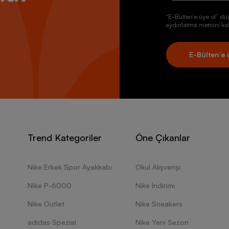
“E-Bülten’e üye ol” dü
aydınlatma metnini kab
E-Bülten’e 
Trend Kategoriler
Öne Çıkanlar
Nike Erkek Spor Ayakkabı
Okul Alışverişi
Nike P-6000
Nike İndirimi
Nike Outlet
Nike Sneakers
adidas Spezial
Nike Yeni Sezon