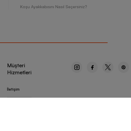
Koşu Ayakkabısını Nasıl Seçersiniz?
Müşteri
Hizmetleri
İletişim
Sipariş Takibi
Sıkça Sorulan Sorular
Kampanyalar