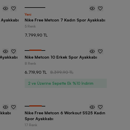
Yeni
 Ayakkabı
Nike Free Metcon 7 Kadın Spor Ayakkabı
5 Renk
7.799,90 TL
-
20
%
 Ayakkabı
Nike Metcon 10 Erkek Spor Ayakkabı
8 Renk
6.719,90 TL
8.399,90 TL
2 ve Üzerine Sepette Ek %10 İndirim
-
30
%
akkabı
Nike Free Metcon 6 Workout SS25 Kadın
Spor Ayakkabı
17 Renk