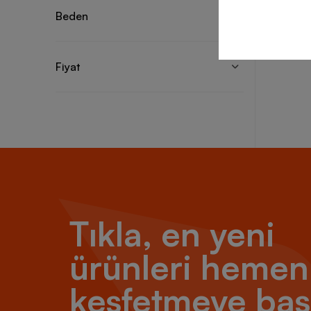
Beden
Fiyat
Tıkla, en yeni
ürünleri hemen
keşfetmeye baş