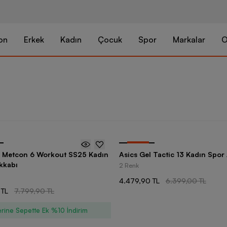
on
Erkek
Kadın
Çocuk
Spor
Markalar
O
-
30
%
e Metcon 6 Workout SS25 Kadın
Asics Gel Tactic 13 Kadın Spor
kkabı
2 Renk
4.479,90 TL
6.399,00 TL
 TL
7.799,90 TL
rine Sepette Ek %10 İndirim