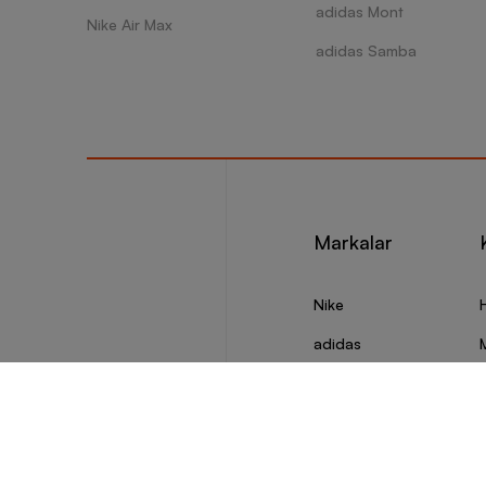
adidas Mont
Nike Air Max
adidas Samba
Markalar
Nike
adidas
Puma
Skechers
S
Vans