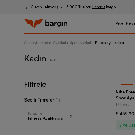
Güvenli Alışveriş
5.000 TL üzeri
Ücretsiz
kargo!
Yeni Sez
Anasayfa
-
Kadın
-
Ayakkabı
-
Spor ayakkabı
-
Fitness ayakkabısı
Kadın
16 Ürün
Filtrele
-
30
%
Nike Fre
Spor Aya
Seçili Filtreler
(
1
)
17 Renk
5.459,90
Kategoriler
Fitness Ayakkabısı
2 ve Üze