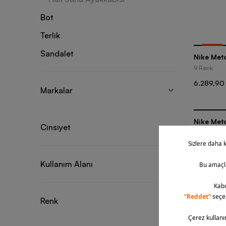
Bot
Terlik
-
25
%
Sandalet
Nike Met
9 Renk
6.289,90
Markalar
Nike Met
Cinsiyet
9 Renk
8.399,90
Kullanım Alanı
Renk