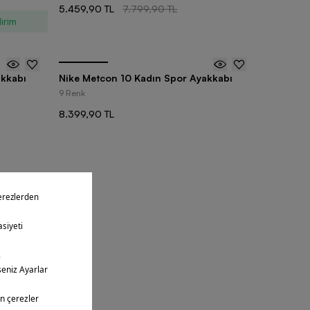
5.459,90 TL
7.799,90 TL
irim
akkabı
Nike Metcon 10 Kadın Spor Ayakkabı
9 Renk
8.399,90 TL