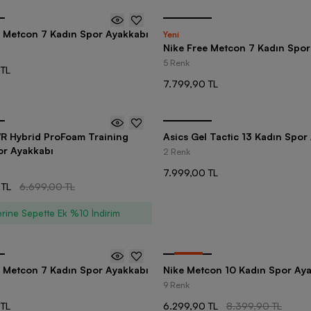
e Metcon 7 Kadın Spor Ayakkabı
Yeni
Nike Free Metcon 7 Kadın Spor
5 Renk
 TL
7.799,90 TL
 Hybrid ProFoam Training
Asics Gel Tactic 13 Kadın Spor
or Ayakkabı
2 Renk
7.999,00 TL
 TL
6.699,00 TL
rine Sepette Ek %10 İndirim
-
25
%
e Metcon 7 Kadın Spor Ayakkabı
Nike Metcon 10 Kadın Spor Ay
9 Renk
 TL
6.299,90 TL
8.399,90 TL