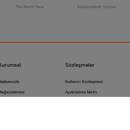
The North Face
Sürdürülebilir Ürünler
Kurumsal
Sözleşmeler
Hakkımızda
Kullanıcı Sözleşmesi
Mağazalarımız
Aydınlatma Metni
Sportmen Blog
Kişisel Verilerin Korunması
ürdürülebilirlik
Çerez Politikası
Barcin.com Güvenli mi?
Çerez Tercihlerini Yönetin