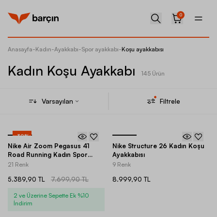
0
Anasayfa
-
Kadın
-
Ayakkabı
-
Spor ayakkabı
-
Koşu ayakkabısı
Kadın Koşu Ayakkabı
145 Ürün
Varsayılan
Filtrele
-
30
%
Nike Air Zoom Pegasus 41
Nike Structure 26 Kadın Koşu
Road Running Kadın Spor
Ayakkabısı
Ayakkabı
21 Renk
9 Renk
5.389,90 TL
7.699,90 TL
8.999,90 TL
2 ve Üzerine Sepette Ek %10
İndirim