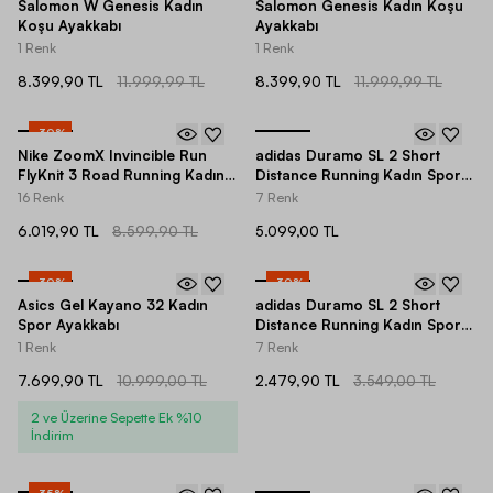
Salomon W Genesis Kadın
Salomon Genesis Kadın Koşu
Koşu Ayakkabı
Ayakkabı
1 Renk
1 Renk
8.399,90 TL
11.999,99 TL
8.399,90 TL
11.999,99 TL
-
30
%
Nike ZoomX Invincible Run
adidas Duramo SL 2 Short
FlyKnit 3 Road Running Kadın
Distance Running Kadın Spor
Spor Ayakkabı
Ayakkabı
16 Renk
7 Renk
6.019,90 TL
8.599,90 TL
5.099,00 TL
-
30
%
-
30
%
Asics Gel Kayano 32 Kadın
adidas Duramo SL 2 Short
Spor Ayakkabı
Distance Running Kadın Spor
Ayakkabı
1 Renk
7 Renk
7.699,90 TL
10.999,00 TL
2.479,90 TL
3.549,00 TL
2 ve Üzerine Sepette Ek %10
İndirim