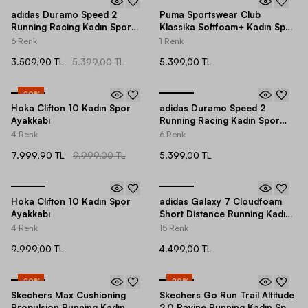
-
35
%
adidas Duramo Speed 2
Puma Sportswear Club
Running Racing Kadın Spor
Klassika Softfoam+ Kadın Spor
Ayakkabı
Ayakkabı
6 Renk
1 Renk
3.509,90 TL
5.399,00 TL
5.399,00 TL
-
20
%
Hoka Clifton 10 Kadın Spor
adidas Duramo Speed 2
Ayakkabı
Running Racing Kadın Spor
Ayakkabı
4 Renk
6 Renk
7.999,90 TL
9.999,00 TL
5.399,00 TL
Hoka Clifton 10 Kadın Spor
adidas Galaxy 7 Cloudfoam
Ayakkabı
Short Distance Running Kadın
Spor Ayakkabı
4 Renk
15 Renk
9.999,00 TL
4.499,00 TL
-
20
%
-
20
%
Skechers Max Cushioning
Skechers Go Run Trail Altitude
Propulsion Running Kadın
2.0 Ravine Running Kadın Spor