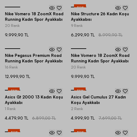
-
30
%
Nike Vomero 18 ZoomX Road
Nike Structure 26 Kadın Koşu
Running Kadın Spor Ayakkabı
Ayakkabısı
20 Renk
9 Renk
9.999,90 TL
6.299,90 TL
8.999,90 TL
Nike Pegasus Premium Road
Nike Vomero 18 ZoomX Road
Running Kadın Spor Ayakkabı
Running Kadın Spor Ayakkabı
16 Renk
20 Renk
12.999,90 TL
9.999,90 TL
-
35
%
-
35
%
Asics Gt 2000 13 Kadın Koşu
Asics Gel Cumulus 27 Kadın
Ayakkabı
Koşu Ayakkabı
1 Renk
2 Renk
4.479,90 TL
6.899,00 TL
4.999,90 TL
7.699,00 TL
-
30
%
-
30
%