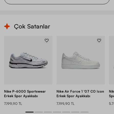
Çok Satanlar
Nike P-6000 Sportswear
Nike Air Force 1 '07 CO Icon
Ni
Erkek Spor Ayakkabı
Erkek Spor Ayakkabı
Sp
7.199,90 TL
7.199,90 TL
5.