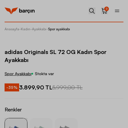
0
Anasayfa
-
Kadın
-
Ayakkabı
-
Spor ayakkabı
adidas 
adidas Originals SL 72 OG Kadın Spor
Ayakkabı
Spor Ayakkabı
Stokta var
3.899,90 TL
5.999,00 TL
-
35
%
Renkler