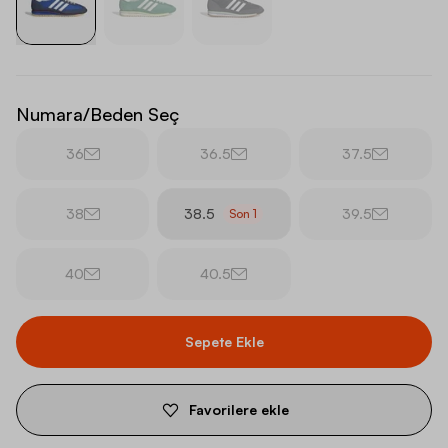
Numara/Beden Seç
36
36.5
37.5
38
38.5
39.5
Son
1
40
40.5
Sepete Ekle
Favorilere ekle