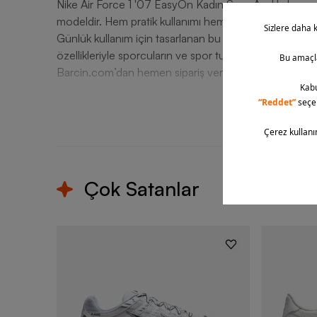
Nike Air Force 1 '07 EasyOn Kadın Spor Ayakkabı, spo
modeldir. Hem pratik kullanımı hem de modern detayları
Günlük kullanım için tasarlanan bu Nike kadın ayakkabı 
özellikleriyle sporcuların ve spor tutkunlarının vazgeçi
Barcin.com’dan hemen sipariş verebilirsiniz.
T
Çok Satanlar