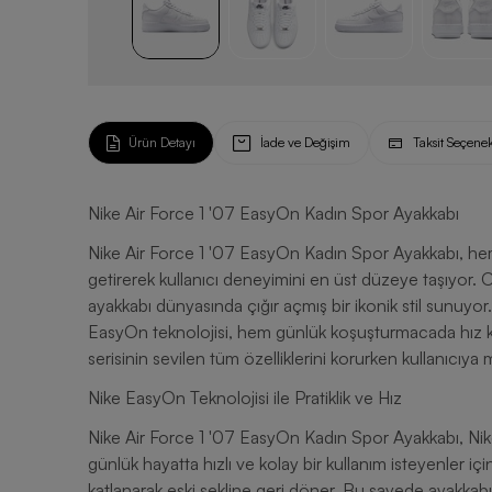
Ürün Detayı
İade ve Değişim
Taksit Seçenek
Nike Air Force 1 '07 EasyOn Kadın Spor Ayakkabı
Nike Air Force 1 '07 EasyOn Kadın Spor Ayakkabı, hem k
getirerek kullanıcı deneyimini en üst düzeye taşıyor. O
ayakkabı dünyasında çığır açmış bir ikonik stil sunuyor. 
EasyOn teknolojisi, hem günlük koşuşturmacada hız kaz
serisinin sevilen tüm özelliklerini korurken kullanıcıy
Nike EasyOn Teknolojisi ile Pratiklik ve Hız
Nike Air Force 1 '07 EasyOn Kadın Spor Ayakkabı, Nike’
günlük hayatta hızlı ve kolay bir kullanım isteyenler iç
katlanarak eski şekline geri döner. Bu sayede ayakkabıyı