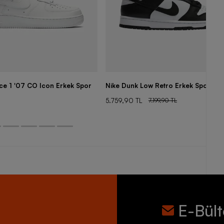
rce 1 '07 CO Icon Erkek Spor
Nike Dunk Low Retro Erkek Spor Aya
5.759,90 TL
7.199,90 TL
E-Bül