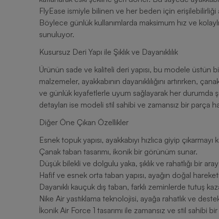
FlyEase ismiyle bilinen ve her beden için erişilebilirliği
Böylece günlük kullanımlarda maksimum hız ve kolaylı
sunuluyor.
Kusursuz Deri Yapı ile Şıklık ve Dayanıklılık
Ürünün sade ve kaliteli deri yapısı, bu modele üstün bi
malzemeler, ayakkabının dayanıklılığını artırırken, çan
ve günlük kıyafetlerle uyum sağlayarak her durumda ş
detayları ise modeli stil sahibi ve zamansız bir parça ha
Diğer Öne Çıkan Özellikler
Esnek topuk yapısı, ayakkabıyı hızlıca giyip çıkarmayı ko
Çanak taban tasarımı, ikonik bir görünüm sunar.
Düşük bilekli ve dolgulu yaka, şıklık ve rahatlığı bir araya
Hafif ve esnek orta taban yapısı, ayağın doğal hareke
Dayanıklı kauçuk dış taban, farklı zeminlerde tutuş kaza
Nike Air yastıklama teknolojisi, ayağa rahatlık ve deste
İkonik Air Force 1 tasarımı ile zamansız ve stil sahibi b