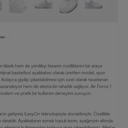
leri
lasik hem de yenilikçi tasarım özelliklerini bir araya
rijinal basketbol ayakkabısı olarak üretilen model, spor
Kolayca giyilip çıkarılabilmesi için özel olarak tasarlanan
andırıyor hem de ekstra bir rahatlık sağlıyor. Air Force 1
a modern ve pratik bir kullanım deneyimi sunuyor.
ın gelişmiş EasyOn teknolojisiyle donatılmıştır. Özellikle
in idealdir. Ayakkabının esnek topuk kısmı, ayağınızın altında
 ellerinizi kullanmadan kolayca giyip çıkarabilirsiniz. Nike’ın