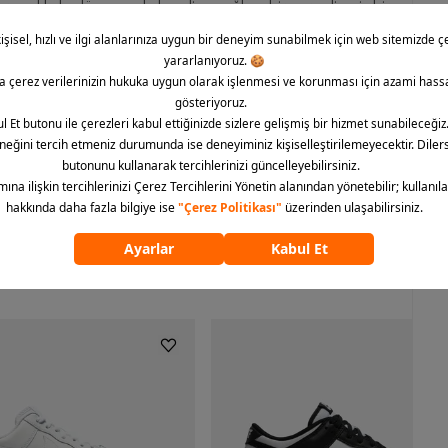
r ayakkabı dünyasında kendine sağlam bir yer edinmiş bir
yla günün her saatinde şıklığı ve rahatlığı bir arada sunar.
modeli, Nike Air teknolojisi ve kolay giyip çıkarma
lmez tercihleri arasında yer alır. Siz de bu eşsiz ürünü
ümünü göster