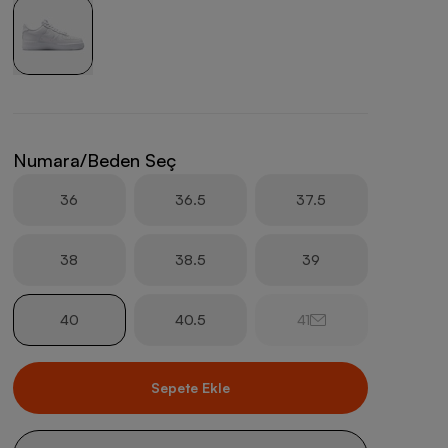
Numara/Beden Seç
36
36.5
37.5
38
38.5
39
40
40.5
41
Sepete Ekle