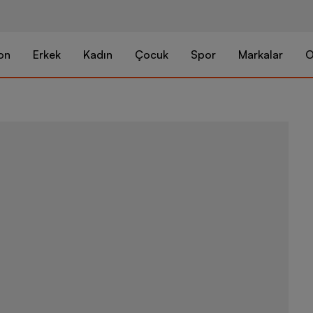
on
Erkek
Kadın
Çocuk
Spor
Markalar
O
Nike Air For