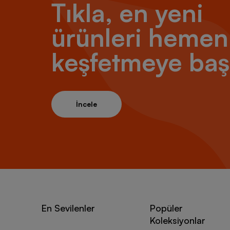
Tıkla, en yeni
ürünleri hemen
keşfetmeye baş
İncele
En Sevilenler
Popüler
Koleksiyonlar