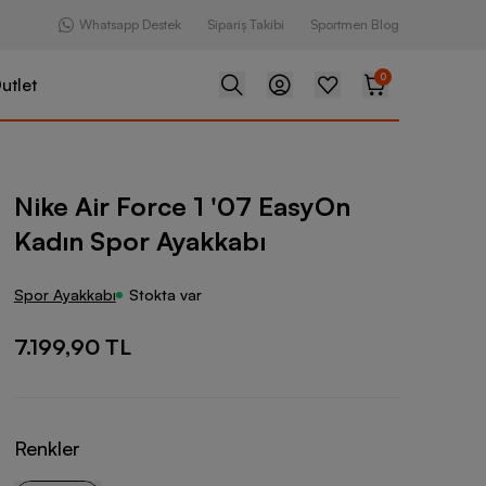
Whatsapp Destek
Sipariş Takibi
Sportmen Blog
0
utlet
ce 1 '07 EasyOn Kadın Spor Ayakkabı
Nike Air Force 1 '07 EasyOn
Kadın Spor Ayakkabı
Spor Ayakkabı
Stokta var
7.199,90 TL
Renkler