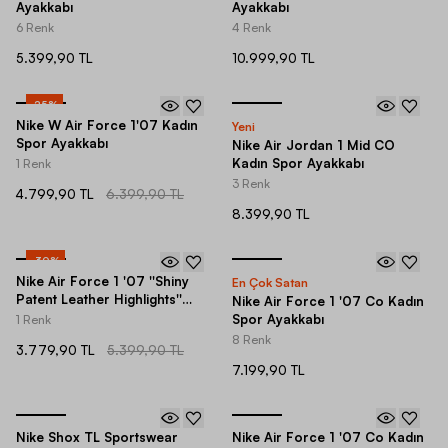
Ayakkabı
Ayakkabı
6 Renk
4 Renk
5.399,90 TL
10.999,90 TL
-
25
%
Nike W Air Force 1'07 Kadın
Yeni
Spor Ayakkabı
Nike Air Jordan 1 Mid CO
Kadın Spor Ayakkabı
1 Renk
3 Renk
4.799,90 TL
6.399,90 TL
8.399,90 TL
-
30
%
Nike Air Force 1 '07 ''Shiny
En Çok Satan
Patent Leather Highlights''
Nike Air Force 1 '07 Co Kadın
Kadın Spor Ayakkabı
Spor Ayakkabı
1 Renk
8 Renk
3.779,90 TL
5.399,90 TL
7.199,90 TL
Nike Shox TL Sportswear
Nike Air Force 1 '07 Co Kadın