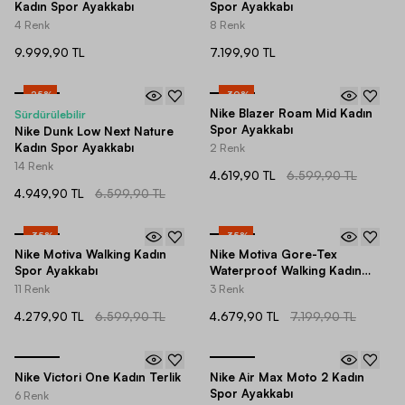
Kadın Spor Ayakkabı
Spor Ayakkabı
4 Renk
8 Renk
9.999,90 TL
7.199,90 TL
-
25
%
-
30
%
Nike Blazer Roam Mid Kadın
Sürdürülebilir
Spor Ayakkabı
Nike Dunk Low Next Nature
Kadın Spor Ayakkabı
2 Renk
14 Renk
4.619,90 TL
6.599,90 TL
4.949,90 TL
6.599,90 TL
-
35
%
-
35
%
Nike Motiva Walking Kadın
Nike Motiva Gore-Tex
Spor Ayakkabı
Waterproof Walking Kadın
Spor Ayakkabı
11 Renk
3 Renk
4.279,90 TL
6.599,90 TL
4.679,90 TL
7.199,90 TL
Nike Victori One Kadın Terlik
Nike Air Max Moto 2 Kadın
Spor Ayakkabı
6 Renk