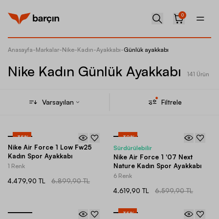
0
Anasayfa
-
Markalar
-
Nike
-
Kadın
-
Ayakkabı
-
Günlük ayakkabı
Nike Kadın Günlük Ayakkabı
141 Ürün
Varsayılan
Filtrele
-
35
%
-
30
%
Nike Air Force 1 Low Fw25
Sürdürülebilir
Kadın Spor Ayakkabı
Nike Air Force 1 '07 Next
Nature Kadın Spor Ayakkabı
1 Renk
6 Renk
4.479,90 TL
6.899,90 TL
4.619,90 TL
6.599,90 TL
-
35
%