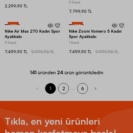
11 Renk
2.299,90 TL
7.799,90 TL
-
25
%
-
25
%
Nike Air Max 270 Kadın Spor
Nike Zoom Vomero 5 Kadın
Ayakkabı
Spor Ayakkabı
11 Renk
1 Renk
7.499,90 TL
9.999,90 TL
7.499,90 TL
9.999,90 TL
141
üründen
24
ürün görüntüledin
1
2
6
...
Tıkla, en yeni ürünleri