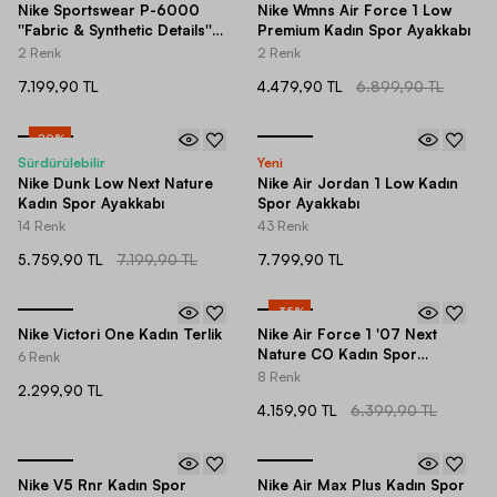
Nike Sportswear P-6000
Nike Wmns Air Force 1 Low
''Fabric & Synthetic Details''
Premium Kadın Spor Ayakkabı
Spor Ayakkabı
2 Renk
2 Renk
7.199,90 TL
4.479,90 TL
6.899,90 TL
-
20
%
Sürdürülebilir
Yeni
Nike Dunk Low Next Nature
Nike Air Jordan 1 Low Kadın
Kadın Spor Ayakkabı
Spor Ayakkabı
14 Renk
43 Renk
5.759,90 TL
7.199,90 TL
7.799,90 TL
-
35
%
Nike Victori One Kadın Terlik
Nike Air Force 1 '07 Next
Nature CO Kadın Spor
6 Renk
Ayakkabı
8 Renk
2.299,90 TL
4.159,90 TL
6.399,90 TL
Nike V5 Rnr Kadın Spor
Nike Air Max Plus Kadın Spor