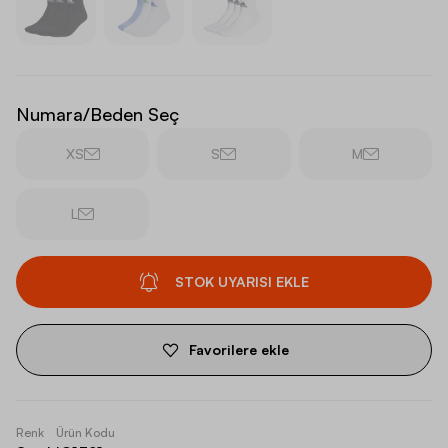
Numara/Beden Seç
XS
S
M
L
STOK UYARISI EKLE
Favorilere ekle
Renk
Ürün Kodu