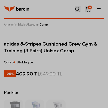
0
Anasayfa
-
Erkek
-
Aksesuar
-
Çorap
adidas 
adidas 3-Stripes Cushioned Crew Gym &
Training (3 Pairs) Unisex Çorap
Çorap
Stokta yok
409,90 TL
549,00 TL
-
25
%
Renkler