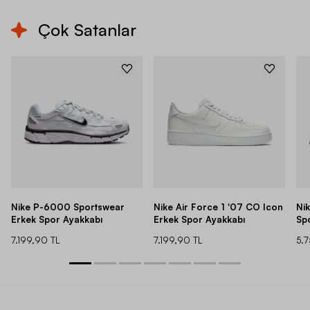
Çok Satanlar
Nike P-6000 Sportswear
Nike Air Force 1 '07 CO Icon
Ni
Erkek Spor Ayakkabı
Erkek Spor Ayakkabı
Sp
7.199,90 TL
7.199,90 TL
5.