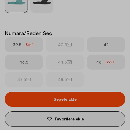
Numara/Beden Seç
39.5
40.5
42
Son
1
43.5
44.5
46
Son
1
47.5
48.5
Sepete Ekle
Favorilere ekle