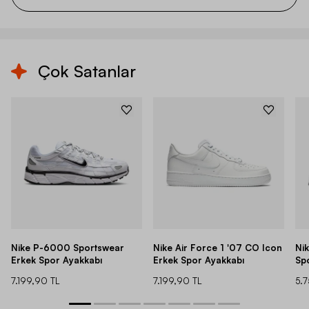
Çok Satanlar
Nike P-6000 Sportswear
Nike Air Force 1 '07 CO Icon
Ni
Erkek Spor Ayakkabı
Erkek Spor Ayakkabı
Sp
7.199,90 TL
7.199,90 TL
5.