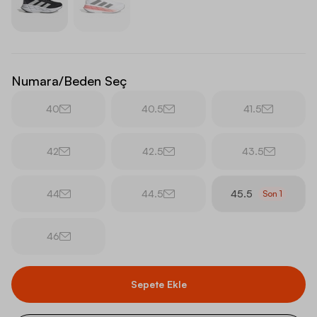
Numara/Beden Seç
40
40.5
41.5
42
42.5
43.5
44
44.5
45.5
Son
1
46
Sepete Ekle