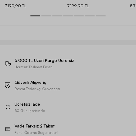
7.199,90 TL
7.199,90 TL
5.
5.000 TL Üzeri Kargo Ücretsiz
Ücretsiz Teslimat Fırsatı
Güvenli Alışveriş
Resmi Tedarikçi Güvencesi
Ücretsiz İade
30 Gün İçerisinde
Vade Farksız 2 Taksit
Farklı Ödeme Seçenekleri