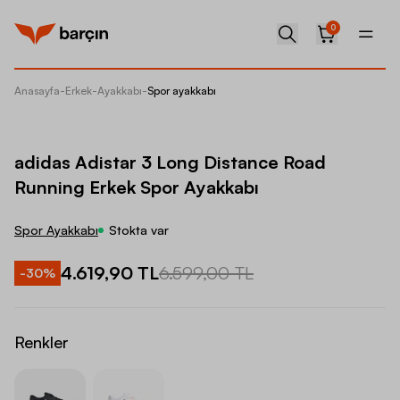
0
Anasayfa
-
Erkek
-
Ayakkabı
-
Spor ayakkabı
adidas 
adidas Adistar 3 Long Distance Road
Running Erkek Spor Ayakkabı
Spor Ayakkabı
Stokta var
4.619,90 TL
6.599,00 TL
-
30
%
Renkler