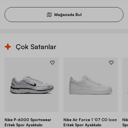
Mağazada Bul
Çok Satanlar
Nike P-6000 Sportswear
Nike Air Force 1 '07 CO Icon
Ni
Erkek Spor Ayakkabı
Erkek Spor Ayakkabı
Sp