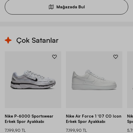
Mağazada Bul
Çok Satanlar
Nike P-6000 Sportswear
Nike Air Force 1 '07 CO Icon
Ni
Erkek Spor Ayakkabı
Erkek Spor Ayakkabı
Sp
7.199,90 TL
7.199,90 TL
5.