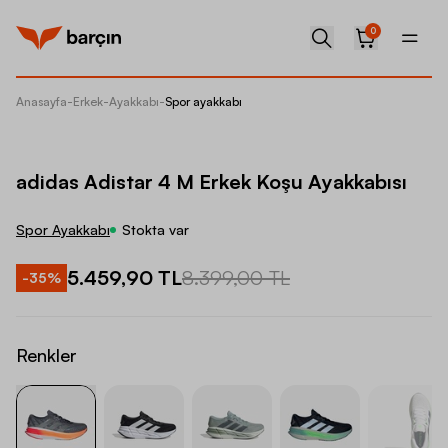
0
Anasayfa
-
Erkek
-
Ayakkabı
-
Spor ayakkabı
adidas 
adidas Adistar 4 M Erkek Koşu Ayakkabısı
Spor Ayakkabı
Stokta var
5.459,90 TL
8.399,00 TL
-
35
%
Renkler