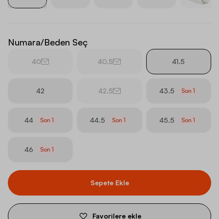
Numara/Beden Seç
40
40.5
41.5
42
42.5
43.5
Son
1
44
44.5
45.5
Son
1
Son
1
Son
1
46
Son
1
Sepete Ekle
Favorilere ekle