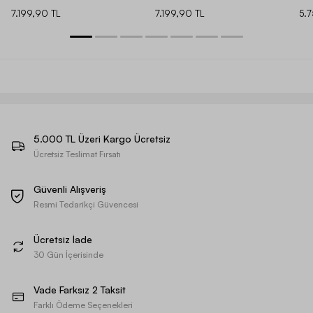
7.199,90 TL
7.199,90 TL
5.
5.000 TL Üzeri Kargo Ücretsiz
Ücretsiz Teslimat Fırsatı
Güvenli Alışveriş
Resmi Tedarikçi Güvencesi
Ücretsiz İade
30 Gün İçerisinde
Vade Farksız 2 Taksit
Farklı Ödeme Seçenekleri