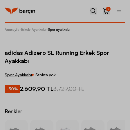
0
Anasayfa
-
Erkek
-
Ayakkabı
-
Spor ayakkabı
adidas 
adidas Adizero SL Running Erkek Spor
Ayakkabı
Spor Ayakkabı
Stokta yok
2.609,90 TL
3.729,00 TL
-
30
%
Renkler