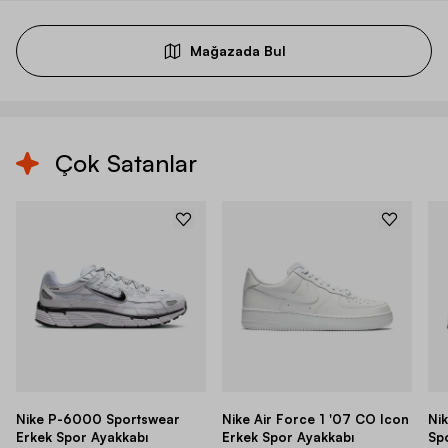
Mağazada Bul
Çok Satanlar
Nike P-6000 Sportswear
Nike Air Force 1 '07 CO Icon
Ni
Erkek Spor Ayakkabı
Erkek Spor Ayakkabı
Sp