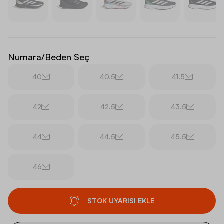
Numara/Beden Seç
40
40.5
41.5
42
42.5
43.5
44
44.5
45.5
46
STOK UYARISI EKLE