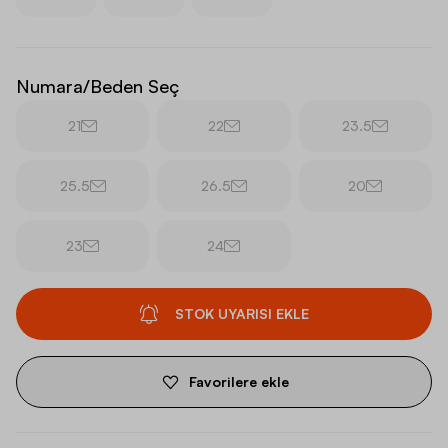
Numara/Beden Seç
21
22
23.5
25.5
26.5
20
23
24
STOK UYARISI EKLE
Favorilere ekle