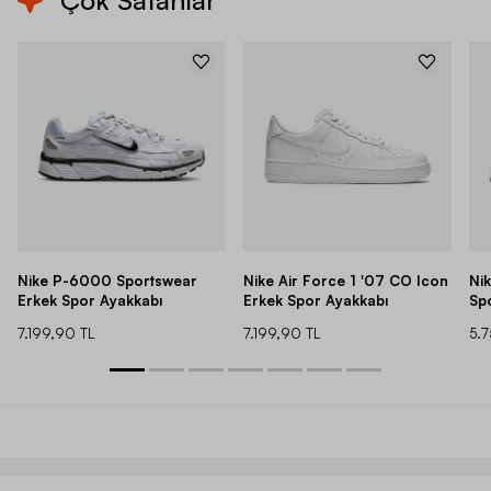
Çok Satanlar
Nike P-6000 Sportswear
Nike Air Force 1 '07 CO Icon
Ni
Erkek Spor Ayakkabı
Erkek Spor Ayakkabı
Sp
7.199,90 TL
7.199,90 TL
5.