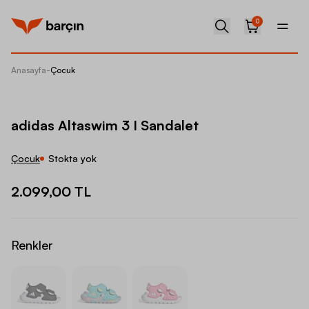
0
Anasayfa
-
Çocuk
adidas 
adidas Altaswim 3 I Sandalet
Çocuk
Stokta yok
2.099,00 TL
Renkler