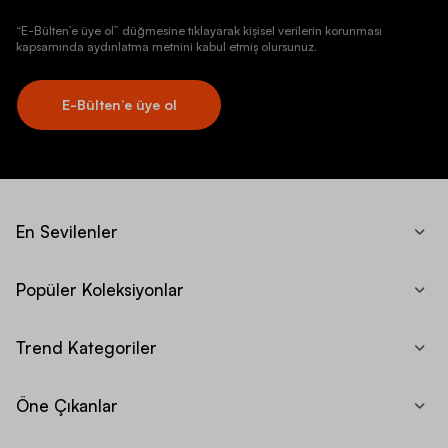
“E-Bülten’e üye ol” düğmesine tıklayarak kişisel verilerin korunması
kapsamında aydınlatma metnini kabul etmiş olursunuz.
E-Bülten’e üye ol
En Sevilenler
Popüler Koleksiyonlar
Trend Kategoriler
Öne Çıkanlar