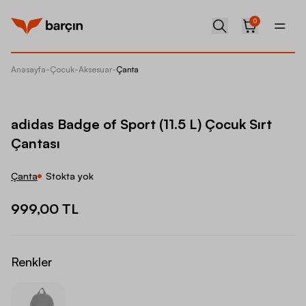
0
Anasayfa
-
Çocuk
-
Aksesuar
-
Çanta
adidas 
adidas Badge of Sport (11.5 L) Çocuk Sırt
Çantası
Çanta
Stokta yok
999,00 TL
Renkler