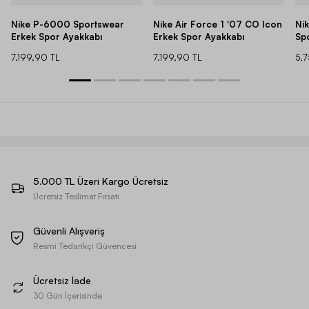
Nike P-6000 Sportswear
Nike Air Force 1 '07 CO Icon
Ni
Erkek Spor Ayakkabı
Erkek Spor Ayakkabı
Sp
7.199,90 TL
7.199,90 TL
5.
5.000 TL Üzeri Kargo Ücretsiz
Ücretsiz Teslimat Fırsatı
Güvenli Alışveriş
Resmi Tedarikçi Güvencesi
Ücretsiz İade
30 Gün İçerisinde