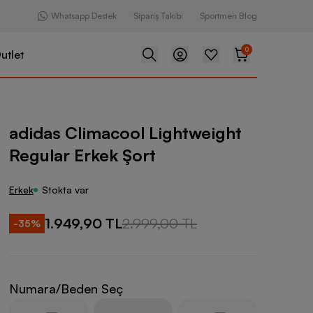
Whatsapp Destek
Sipariş Takibi
Sportmen Blog
0
utlet
cool Lightweight Regular Erkek Şort
adidas Climacool Lightweight
Regular Erkek Şort
Erkek
Stokta var
1.949,90 TL
2.999,00 TL
-
35
%
Numara/Beden Seç