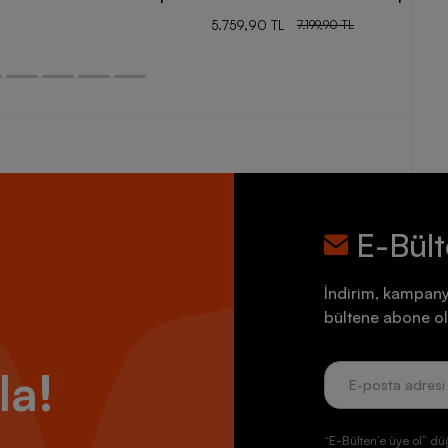
5.759,90 TL
7.199,90 TL
E-Bül
İndirim, kampany
bültene abone ol
la!
“E-Bülten’e üye ol” dü