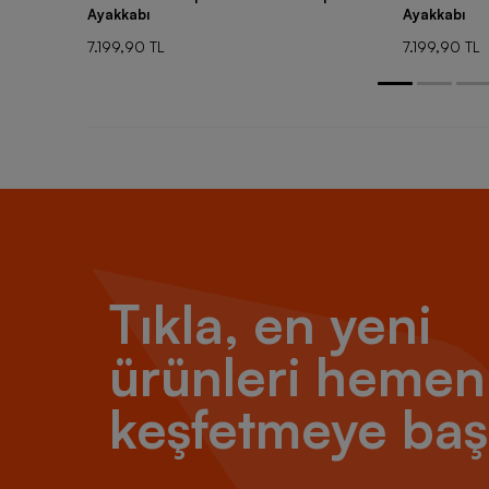
Ayakkabı
Ayakkabı
7.199,90 TL
7.199,90 TL
Tıkla, en yeni
ürünleri hemen
keşfetmeye baş