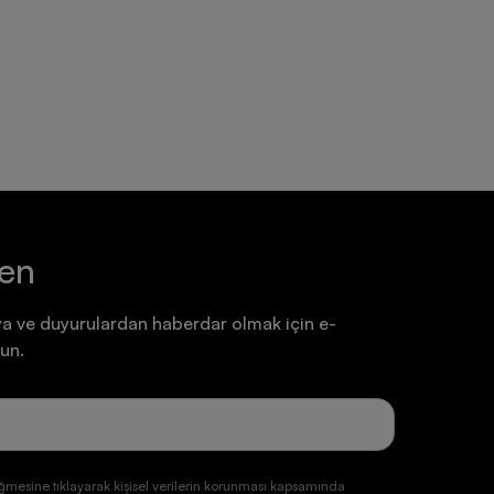
Ayakkabı
Ayakkabı
7.199,90 TL
7.199,90 TL
ten
a ve duyurulardan haberdar olmak için e-
un.
ğmesine tıklayarak kişisel verilerin korunması kapsamında