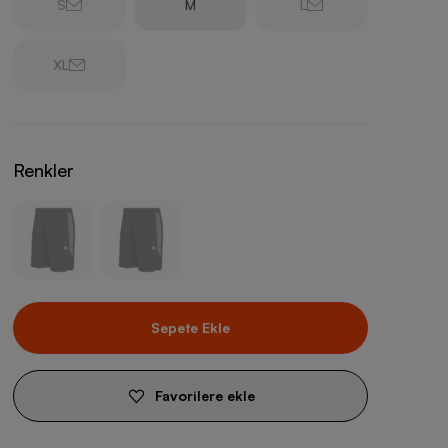
S
M
L
XL
Renkler
Sepete Ekle
Favorilere ekle