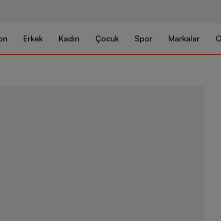
on
Erkek
Kadın
Çocuk
Spor
Markalar
O
adidas Clima