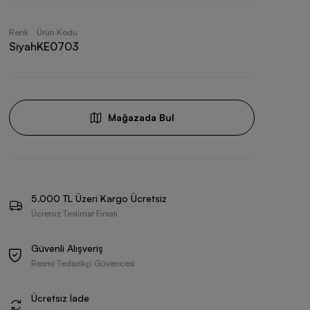
Renk
Ürün Kodu
Siyah
KE0703
Mağazada Bul
5.000 TL Üzeri Kargo Ücretsiz
Ücretsiz Teslimat Fırsatı
Güvenli Alışveriş
Resmi Tedarikçi Güvencesi
Ücretsiz İade