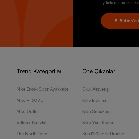
aydınlatma metnini kab
E-Bülten’e 
Trend Kategoriler
Öne Çıkanlar
Nike Erkek Spor Ayakkabı
Okul Alışverişi
Nike P-6000
Nike İndirimi
Nike Outlet
Nike Sneakers
adidas Spezial
Nike Yeni Sezon
The North Face
Sürdürülebilir Ürünler