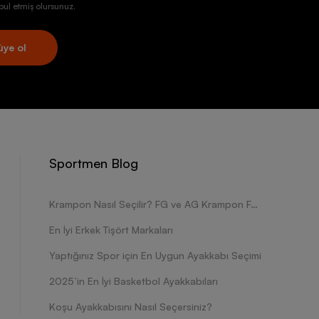
ul etmiş olursunuz.
üye ol
Sportmen Blog
Krampon Nasıl Seçilir? FG ve AG Krampon Farkları Nelerdir?
En İyi Erkek Tişört Markaları
Yaptığınız Spor için En Uygun Ayakkabı Seçimi
2025’in En İyi Basketbol Ayakkabıları
Koşu Ayakkabısını Nasıl Seçersiniz?