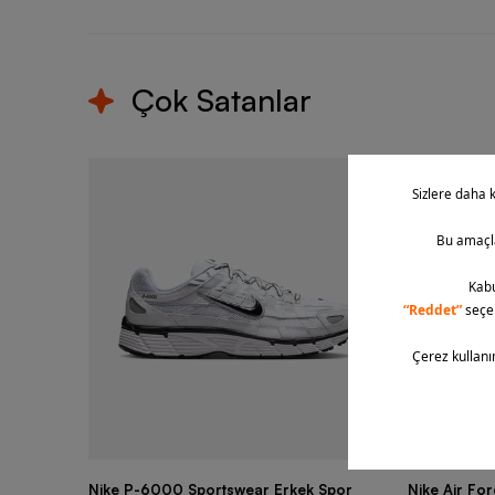
Çok Satanlar
Nike P-6000 Sportswear Erkek Spor
Nike Air Fo