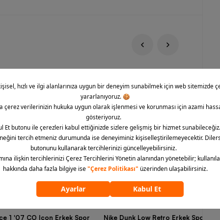
rce 1 '07 CO Icon Erkek Spor
Nike Dunk Low Retro Erkek Spor Aya