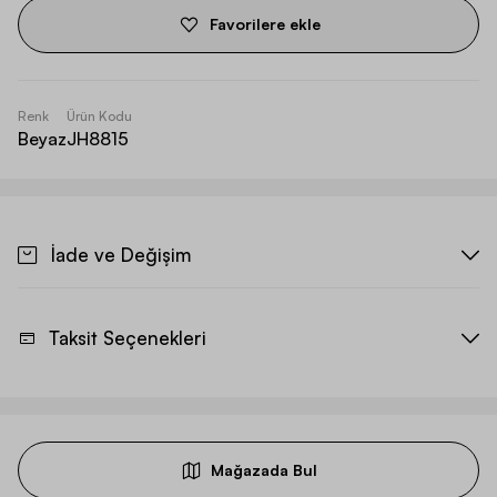
Favorilere ekle
Renk
Ürün Kodu
Beyaz
JH8815
İade ve Değişim
Taksit Seçenekleri
Mağazada Bul