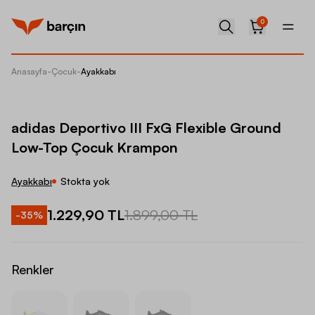
0
Anasayfa
-
Çocuk
-
Ayakkabı
adidas 
adidas Deportivo III FxG Flexible Ground
Low-Top Çocuk Krampon
Ayakkabı
Stokta yok
1.229,90 TL
1.899,00 TL
-
35
%
Renkler