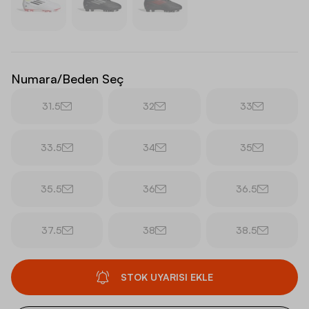
Numara/Beden Seç
31.5
32
33
33.5
34
35
35.5
36
36.5
37.5
38
38.5
STOK UYARISI EKLE