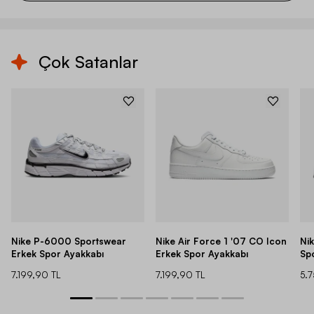
Çok Satanlar
Nike P-6000 Sportswear
Nike Air Force 1 '07 CO Icon
Ni
Erkek Spor Ayakkabı
Erkek Spor Ayakkabı
Sp
7.199,90 TL
7.199,90 TL
5.