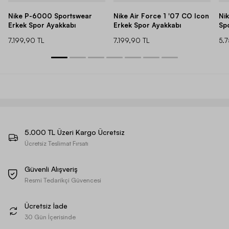
Nike P-6000 Sportswear
Nike Air Force 1 '07 CO Icon
Ni
Erkek Spor Ayakkabı
Erkek Spor Ayakkabı
Sp
7.199,90 TL
7.199,90 TL
5.
5.000 TL Üzeri Kargo Ücretsiz
Ücretsiz Teslimat Fırsatı
Güvenli Alışveriş
Resmi Tedarikçi Güvencesi
Ücretsiz İade
30 Gün İçerisinde