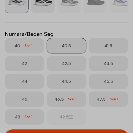
Numara/Beden Seç
40
40.5
41.5
Son
1
42
42.5
43.5
44
44.5
45.5
46
46.5
47.5
Son
1
Son
1
48
49.5
Son
1