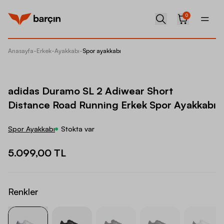
0
Anasayfa
-
Erkek
-
Ayakkabı
-
Spor ayakkabı
adidas 
adidas Duramo SL 2 Adiwear Short
Distance Road Running Erkek Spor Ayakkabı
Spor Ayakkabı
Stokta var
5.099,00 TL
Renkler