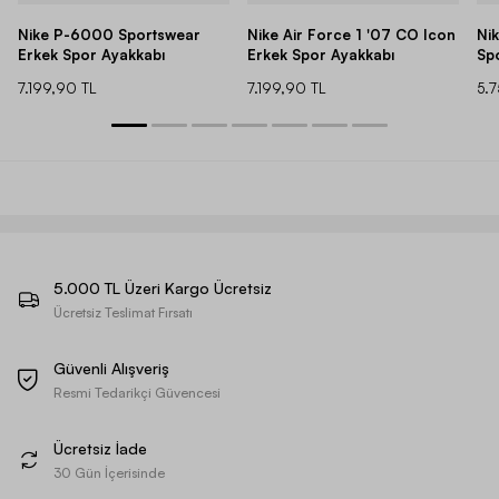
Nike P-6000 Sportswear
Nike Air Force 1 '07 CO Icon
Ni
Erkek Spor Ayakkabı
Erkek Spor Ayakkabı
Sp
7.199,90 TL
7.199,90 TL
5.
5.000 TL Üzeri Kargo Ücretsiz
Ücretsiz Teslimat Fırsatı
Güvenli Alışveriş
Resmi Tedarikçi Güvencesi
Ücretsiz İade
30 Gün İçerisinde