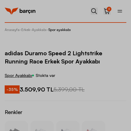
0
Anasayfa
-
Erkek
-
Ayakkabı
-
Spor ayakkabı
adidas 
adidas Duramo Speed 2 Lightstrike
Running Race Erkek Spor Ayakkabı
Spor Ayakkabı
Stokta var
3.509,90 TL
5.399,00 TL
-
35
%
Renkler