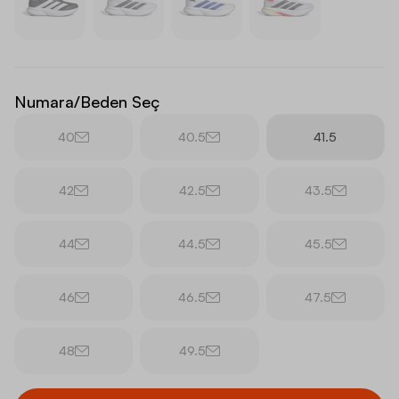
Numara/Beden Seç
40
40.5
41.5
42
42.5
43.5
44
44.5
45.5
46
46.5
47.5
48
49.5