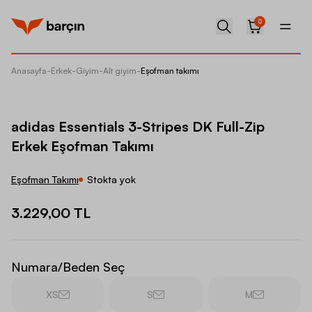
0
Anasayfa
-
Erkek
-
Giyim
-
Alt giyim
-
Eşofman takımı
adidas 
adidas Essentials 3-Stripes DK Full-Zip
Erkek Eşofman Takımı
Eşofman Takımı
Stokta yok
3.229,00 TL
Numara/Beden Seç
XS
S
M