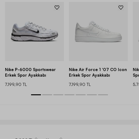
Nike P-6000 Sportswear
Nike Air Force 1 '07 CO Icon
Ni
Erkek Spor Ayakkabı
Erkek Spor Ayakkabı
Sp
7.199,90 TL
7.199,90 TL
5.