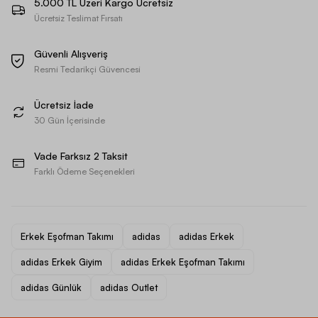
5.000 TL Üzeri Kargo Ücretsiz
Ücretsiz Teslimat Fırsatı
Güvenli Alışveriş
Resmi Tedarikçi Güvencesi
Ücretsiz İade
30 Gün İçerisinde
Vade Farksız 2 Taksit
Farklı Ödeme Seçenekleri
Erkek Eşofman Takımı
adidas
adidas Erkek
adidas Erkek Giyim
adidas Erkek Eşofman Takımı
adidas Günlük
adidas Outlet