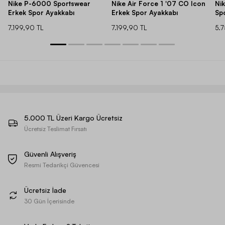
Nike P-6000 Sportswear
Nike Air Force 1 '07 CO Icon
Ni
Erkek Spor Ayakkabı
Erkek Spor Ayakkabı
Sp
7.199,90 TL
7.199,90 TL
5.
5.000 TL Üzeri Kargo Ücretsiz
Ücretsiz Teslimat Fırsatı
Güvenli Alışveriş
Resmi Tedarikçi Güvencesi
Ücretsiz İade
30 Gün İçerisinde