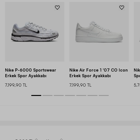
Nike P-6000 Sportswear
Nike Air Force 1 '07 CO Icon
Ni
Erkek Spor Ayakkabı
Erkek Spor Ayakkabı
Sp
7.199,90 TL
7.199,90 TL
5.