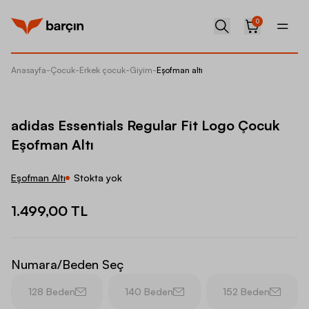
0
Anasayfa
-
Çocuk
-
Erkek çocuk
-
Giyim
-
Eşofman altı
adidas 
adidas Essentials Regular Fit Logo Çocuk
Eşofman Altı
Eşofman Altı
Stokta yok
1.499,00 TL
Numara/Beden Seç
128 Beden
140 Beden
152 Beden