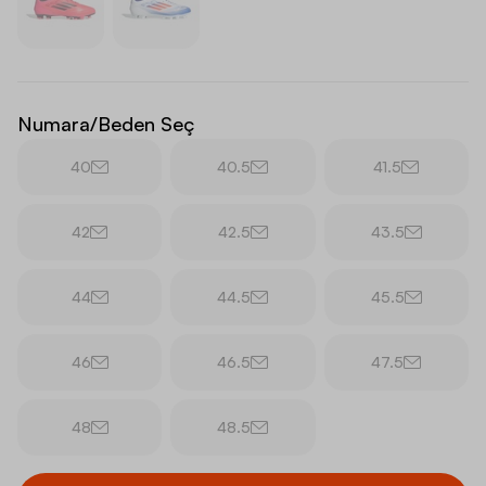
Numara/Beden Seç
40
40.5
41.5
42
42.5
43.5
44
44.5
45.5
46
46.5
47.5
48
48.5