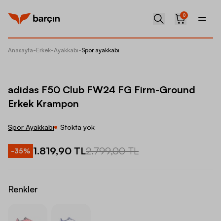
0
Anasayfa
-
Erkek
-
Ayakkabı
-
Spor ayakkabı
adidas
adidas F50 Club FW24 FG Firm-Ground
Erkek Krampon
Spor Ayakkabı
Stokta yok
1.819,90 TL
2.799,00 TL
-
35
%
Renkler