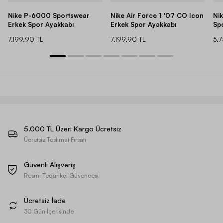
Nike P-6000 Sportswear
Nike Air Force 1 '07 CO Icon
Ni
Erkek Spor Ayakkabı
Erkek Spor Ayakkabı
Sp
7.199,90 TL
7.199,90 TL
5.
5.000 TL Üzeri Kargo Ücretsiz
Ücretsiz Teslimat Fırsatı
Güvenli Alışveriş
Resmi Tedarikçi Güvencesi
Ücretsiz İade
30 Gün İçerisinde