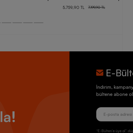
5.759,90 TL
7.199,90 TL
E-Bül
İndirim, kampany
bültene abone ol
la!
“E-Bülten’e üye ol” dü