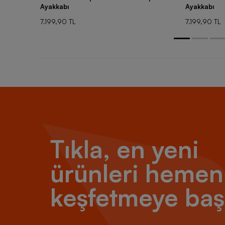
Ayakkabı
Ayakkabı
7.199,90 TL
7.199,90 TL
Tıkla, en yeni
ürünleri hemen
keşfetmeye baş