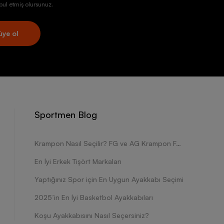
ul etmiş olursunuz.
üye ol
Sportmen Blog
Krampon Nasıl Seçilir? FG ve AG Krampon Farkları Nelerdir?
En İyi Erkek Tişört Markaları
Yaptığınız Spor için En Uygun Ayakkabı Seçimi
2025’in En İyi Basketbol Ayakkabıları
Koşu Ayakkabısını Nasıl Seçersiniz?