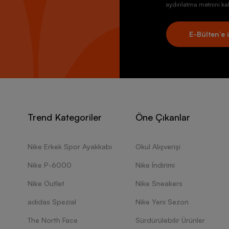
aydınlatma metnini kab
E-Bülten’e 
Trend Kategoriler
Öne Çıkanlar
Nike Erkek Spor Ayakkabı
Okul Alışverişi
Nike P-6000
Nike İndirimi
Nike Outlet
Nike Sneakers
adidas Spezial
Nike Yeni Sezon
The North Face
Sürdürülebilir Ürünler