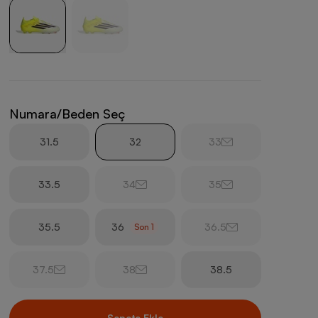
Numara/Beden Seç
31.5
32
33
33.5
34
35
35.5
36
36.5
Son
1
37.5
38
38.5
Sepete Ekle