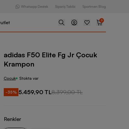
Whatsapp Destek
Sipariş Takibi
Sportmen Blog
0
utlet
lite Fg Jr Çocuk Krampon
adidas F50 Elite Fg Jr Çocuk
Krampon
Çocuk
Stokta var
5.459,90 TL
8.399,00 TL
-
35
%
Renkler