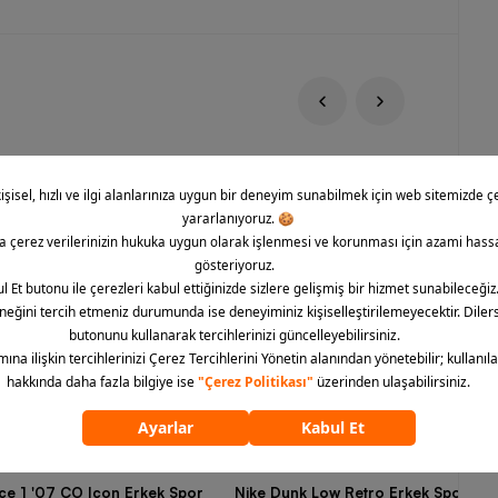
rce 1 '07 CO Icon Erkek Spor
Nike Dunk Low Retro Erkek Spor Aya