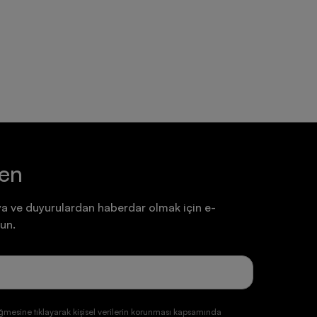
Ayakkabı
Ayakkabı
7.199,90 TL
7.199,90 TL
ten
a ve duyurulardan haberdar olmak için e-
un.
ğmesine tıklayarak kişisel verilerin korunması kapsamında