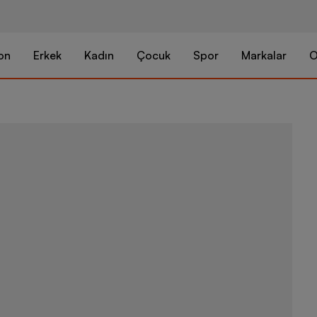
on
Erkek
Kadın
Çocuk
Spor
Markalar
O
adidas F50 E