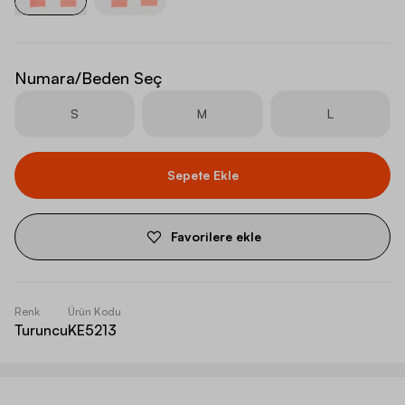
Numara/Beden Seç
S
M
L
Sepete Ekle
Favorilere ekle
Renk
Ürün Kodu
Turuncu
KE5213