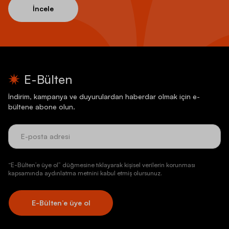
İncele
E-Bülten
İndirim, kampanya ve duyurulardan haberdar olmak için e-
bültene abone olun.
“E-Bülten’e üye ol” düğmesine tıklayarak kişisel verilerin korunması
kapsamında aydınlatma metnini kabul etmiş olursunuz.
E-Bülten’e üye ol