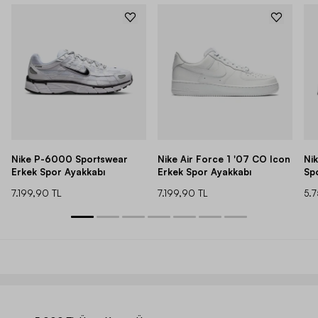
Nike P-6000 Sportswear
Nike Air Force 1 '07 CO Icon
Ni
Erkek Spor Ayakkabı
Erkek Spor Ayakkabı
Sp
7.199,90 TL
7.199,90 TL
5.