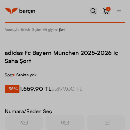
0
Anasayfa
-
Erkek
-
Giyim
-
Alt giyim
-
Şort
adidas 
adidas Fc Bayern München 2025-2026 İç
Saha Şort
Şort
Stokta yok
1.559,90 TL
2.399,00 TL
-
35
%
Numara/Beden Seç
S
M
L