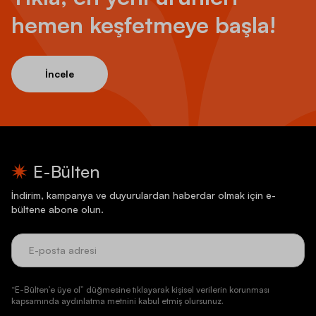
hemen keşfetmeye başla!
İncele
E-Bülten
İndirim, kampanya ve duyurulardan haberdar olmak için e-
bültene abone olun.
“E-Bülten’e üye ol” düğmesine tıklayarak kişisel verilerin korunması
kapsamında aydınlatma metnini kabul etmiş olursunuz.