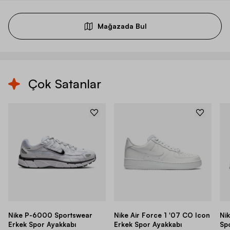
Mağazada Bul
Çok Satanlar
Nike P-6000 Sportswear
Nike Air Force 1 '07 CO Icon
Ni
Erkek Spor Ayakkabı
Erkek Spor Ayakkabı
Sp