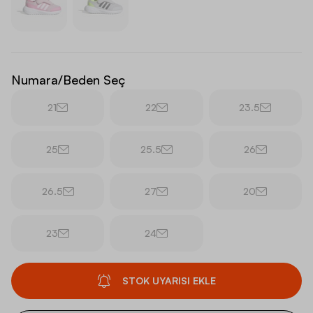
Numara/Beden Seç
21
22
23.5
25
25.5
26
26.5
27
20
23
24
STOK UYARISI EKLE