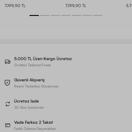
7.199,90 TL
7.199,90 TL
5.
5.000 TL Üzeri Kargo Ücretsiz
Ücretsiz Teslimat Fırsatı
Güvenli Alışveriş
Resmi Tedarikçi Güvencesi
Ücretsiz İade
30 Gün İçerisinde
Vade Farksız 2 Taksit
Farklı Ödeme Seçenekleri