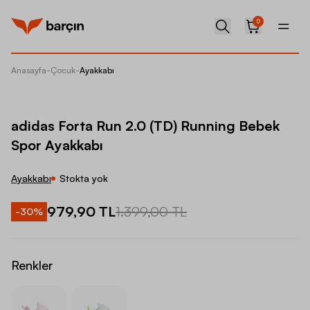
0
Anasayfa
-
Çocuk
-
Ayakkabı
adidas 
adidas Forta Run 2.0 (TD) Running Bebek
Spor Ayakkabı
Ayakkabı
Stokta yok
979,90 TL
1.399,00 TL
-
30
%
Renkler