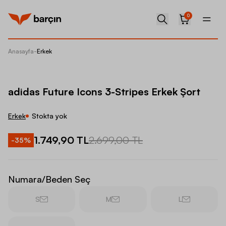
0
Anasayfa
-
Erkek
adidas 
adidas Future Icons 3-Stripes Erkek Şort
Erkek
Stokta yok
1.749,90 TL
2.699,00 TL
-
35
%
Numara/Beden Seç
S
M
L