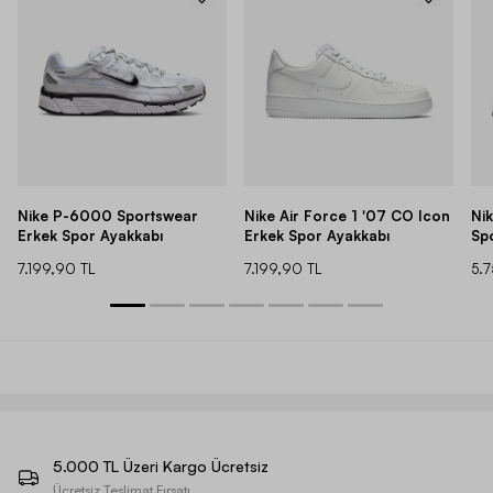
Nike P-6000 Sportswear
Nike Air Force 1 '07 CO Icon
Ni
Erkek Spor Ayakkabı
Erkek Spor Ayakkabı
Sp
7.199,90 TL
7.199,90 TL
5.
5.000 TL Üzeri Kargo Ücretsiz
Ücretsiz Teslimat Fırsatı