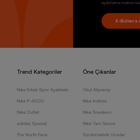
aydınlatma metnini kab
E-Bülten’e 
Trend Kategoriler
Öne Çıkanlar
Nike Erkek Spor Ayakkabı
Okul Alışverişi
Nike P-6000
Nike İndirimi
Nike Outlet
Nike Sneakers
adidas Spezial
Nike Yeni Sezon
The North Face
Sürdürülebilir Ürünler