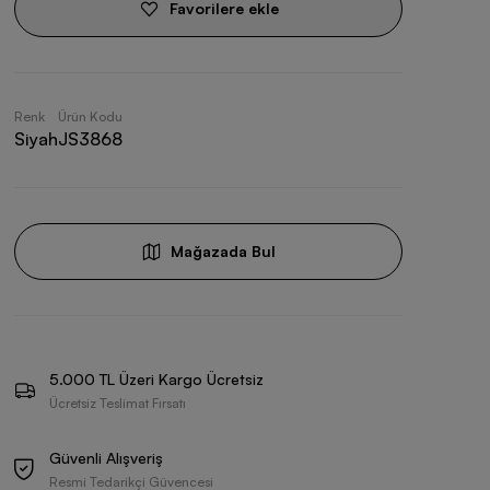
Favorilere ekle
Renk
Ürün Kodu
Siyah
JS3868
Mağazada Bul
5.000 TL Üzeri Kargo Ücretsiz
Ücretsiz Teslimat Fırsatı
Güvenli Alışveriş
Resmi Tedarikçi Güvencesi