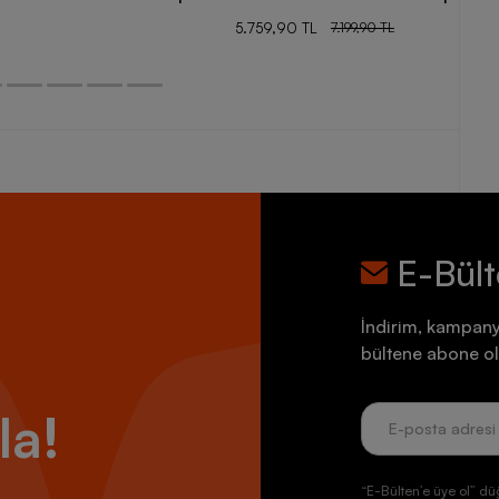
5.759,90 TL
7.199,90 TL
E-Bül
İndirim, kampany
bültene abone ol
la!
“E-Bülten’e üye ol” dü