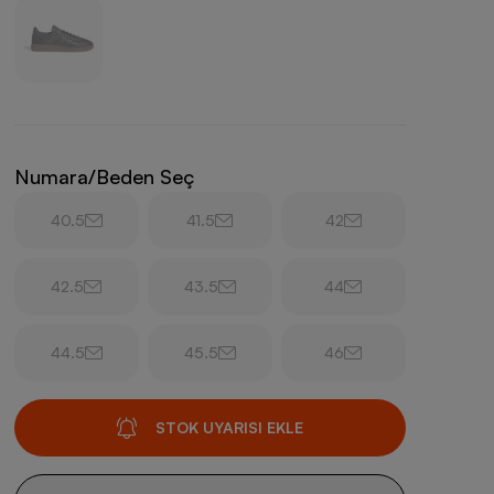
Numara/Beden Seç
40.5
41.5
42
42.5
43.5
44
44.5
45.5
46
STOK UYARISI EKLE