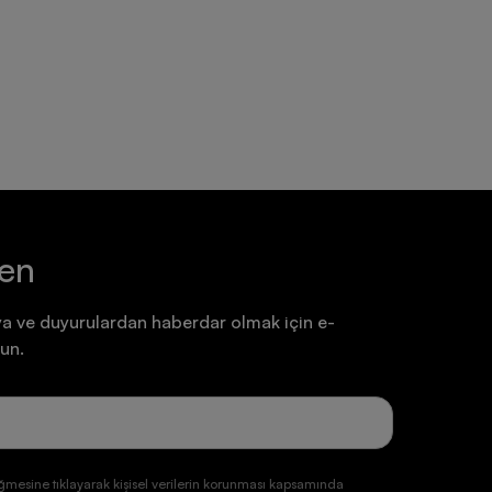
Ayakkabı
Ayakkabı
7.199,90 TL
7.199,90 TL
ten
a ve duyurulardan haberdar olmak için e-
un.
ğmesine tıklayarak kişisel verilerin korunması kapsamında