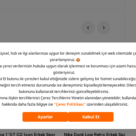
rce 1 '07 CO Icon Erkek Spor
Nike Dunk Low Retro Erkek Spor Aya