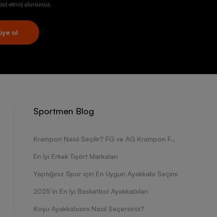
ul etmiş olursunuz.
üye ol
Sportmen Blog
Krampon Nasıl Seçilir? FG ve AG Krampon Farkları Nelerdir?
En İyi Erkek Tişört Markaları
Yaptığınız Spor için En Uygun Ayakkabı Seçimi
2025’in En İyi Basketbol Ayakkabıları
Koşu Ayakkabısını Nasıl Seçersiniz?