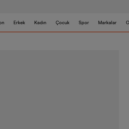
on
Erkek
Kadın
Çocuk
Spor
Markalar
O
adidas Handb