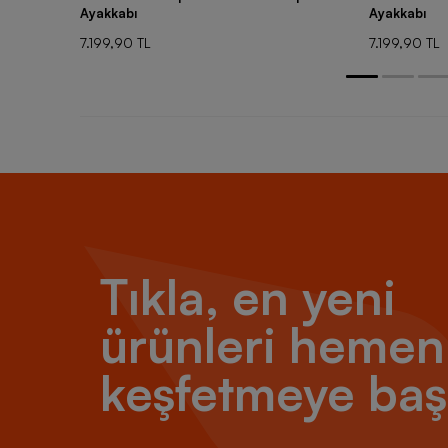
Ayakkabı
Ayakkabı
7.199,90 TL
7.199,90 TL
Tıkla, en yeni
ürünleri hemen
keşfetmeye baş