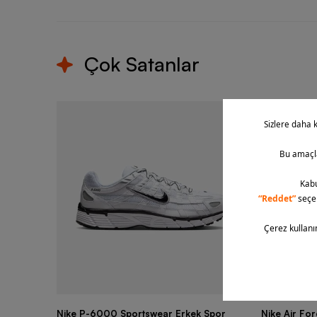
Çok Satanlar
Nike P-6000 Sportswear Erkek Spor
Nike Air Fo