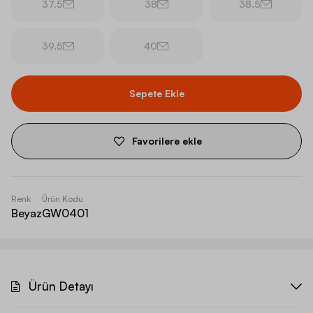
37.5
38
38.5
39.5
40
Sepete Ekle
Favorilere ekle
Renk
Ürün Kodu
Beyaz
GW0401
Ürün Detayı