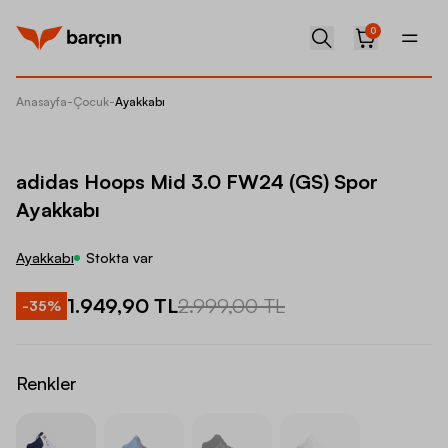
0
Anasayfa
-
Çocuk
-
Ayakkabı
adidas 
adidas Hoops Mid 3.0 FW24 (GS) Spor
Ayakkabı
Ayakkabı
Stokta var
1.949,90 TL
2.999,00 TL
-
35
%
Renkler