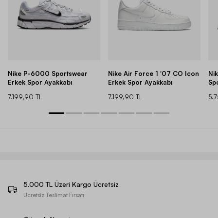
Nike P-6000 Sportswear
Nike Air Force 1 '07 CO Icon
Ni
Erkek Spor Ayakkabı
Erkek Spor Ayakkabı
Sp
7.199,90 TL
7.199,90 TL
5.
5.000 TL Üzeri Kargo Ücretsiz
Ücretsiz Teslimat Fırsatı