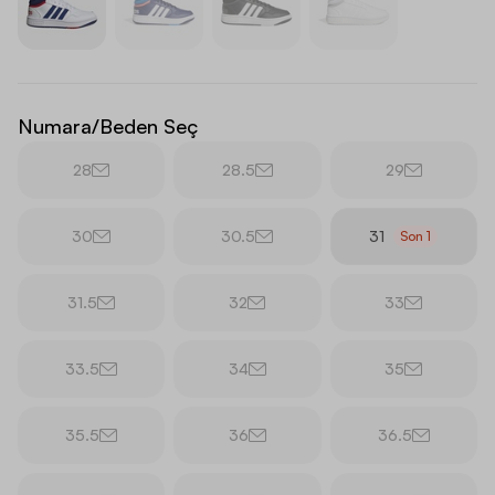
Numara/Beden Seç
28
28.5
29
30
30.5
31
Son
1
31.5
32
33
33.5
34
35
35.5
36
36.5