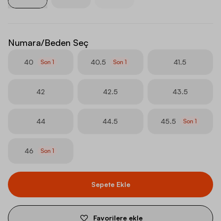
Numara/Beden Seç
40
40.5
41.5
Son
1
Son
1
42
42.5
43.5
44
44.5
45.5
Son
1
46
Son
1
Sepete Ekle
Favorilere ekle