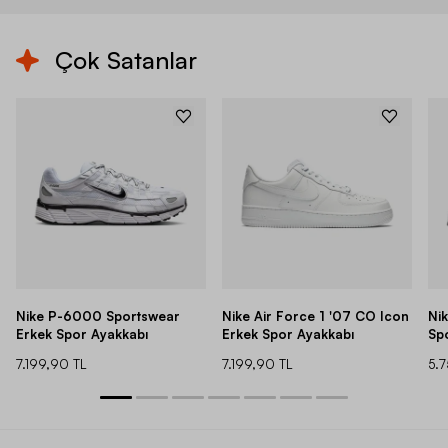
Çok Satanlar
Nike P-6000 Sportswear
Nike Air Force 1 '07 CO Icon
Ni
Erkek Spor Ayakkabı
Erkek Spor Ayakkabı
Sp
7.199,90 TL
7.199,90 TL
5.