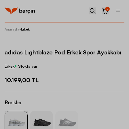
0
Anasayfa
-
Erkek
adidas 
adidas Lightblaze Pod Erkek Spor Ayakkabı
Erkek
Stokta var
10.199,00 TL
Renkler