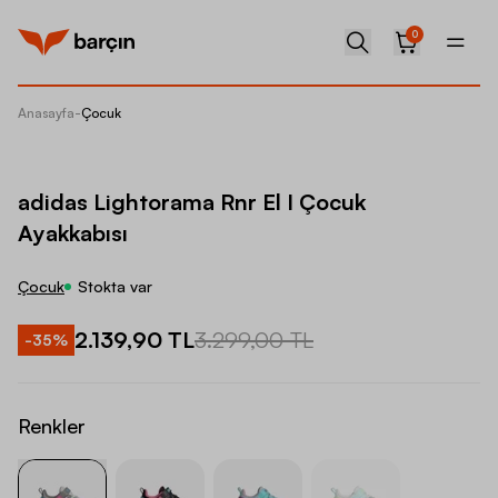
0
Anasayfa
-
Çocuk
adidas 
adidas Lightorama Rnr El I Çocuk
Ayakkabısı
Çocuk
Stokta var
2.139,90 TL
3.299,00 TL
-
35
%
Renkler