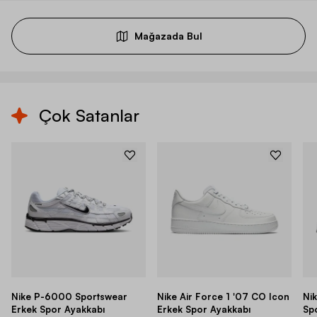
Mağazada Bul
Çok Satanlar
Nike P-6000 Sportswear
Nike Air Force 1 '07 CO Icon
Ni
Erkek Spor Ayakkabı
Erkek Spor Ayakkabı
Sp