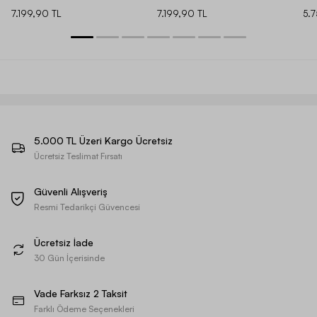
7.199,90 TL
7.199,90 TL
5.
5.000 TL Üzeri Kargo Ücretsiz
Ücretsiz Teslimat Fırsatı
Güvenli Alışveriş
Resmi Tedarikçi Güvencesi
Ücretsiz İade
30 Gün İçerisinde
Vade Farksız 2 Taksit
Farklı Ödeme Seçenekleri