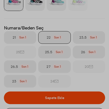
Numara/Beden Seç
21
22
23.5
Son
1
Son
1
Son
1
25
25.5
26
Son
1
Son
1
26.5
27
20
Son
1
Son
1
23
24
Son
1
Sepete Ekle