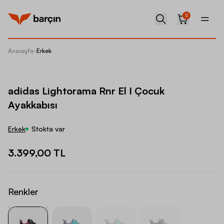
0
Anasayfa
-
Erkek
adidas 
adidas Lightorama Rnr El I Çocuk
Ayakkabısı
Erkek
Stokta var
3.399,00 TL
Renkler