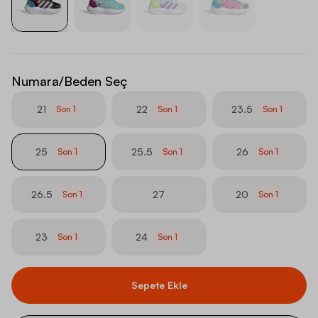
Numara/Beden Seç
21
22
23.5
Son
1
Son
1
Son
1
25
25.5
26
Son
1
Son
1
Son
1
26.5
27
20
Son
1
Son
1
23
24
Son
1
Son
1
Sepete Ekle