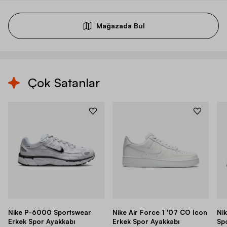
Mağazada Bul
Çok Satanlar
Nike P-6000 Sportswear
Nike Air Force 1 '07 CO Icon
Ni
Erkek Spor Ayakkabı
Erkek Spor Ayakkabı
Sp