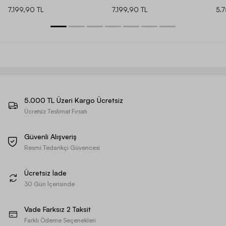
7.199,90 TL
7.199,90 TL
5.
5.000 TL Üzeri Kargo Ücretsiz
Ücretsiz Teslimat Fırsatı
Güvenli Alışveriş
Resmi Tedarikçi Güvencesi
Ücretsiz İade
30 Gün İçerisinde
Vade Farksız 2 Taksit
Farklı Ödeme Seçenekleri