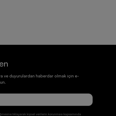
Ayakkabı
Ayakkabı
7.199,90 TL
7.199,90 TL
ten
a ve duyurulardan haberdar olmak için e-
un.
ğmesine tıklayarak kişisel verilerin korunması kapsamında