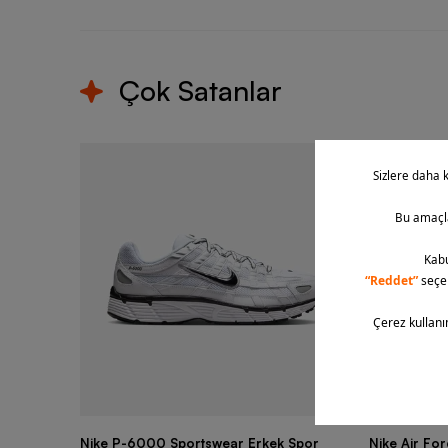
Çok Satanlar
Nike P-6000 Sportswear Erkek Spor
Nike Air Fo