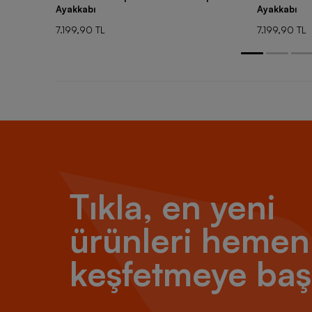
Ayakkabı
Ayakkabı
7.199,90 TL
7.199,90 TL
Tıkla, en yeni
ürünleri hemen
keşfetmeye baş