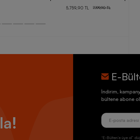
5.759,90 TL
7.199,90 TL
E-Bül
İndirim, kampany
bültene abone ol
la!
“E-Bülten’e üye ol” dü