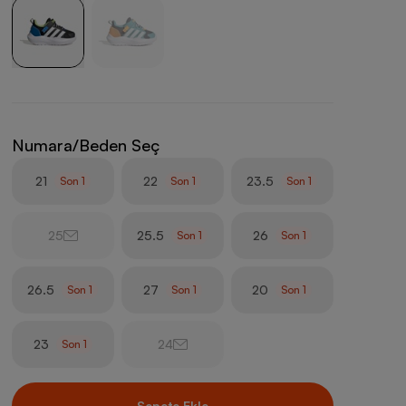
Numara/Beden Seç
21
22
23.5
Son
1
Son
1
Son
1
25
25.5
26
Son
1
Son
1
26.5
27
20
Son
1
Son
1
Son
1
23
24
Son
1
Sepete Ekle