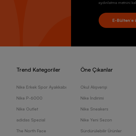
aydınlatma metnini kab
E-Bülten’e 
Trend Kategoriler
Öne Çıkanlar
Nike Erkek Spor Ayakkabı
Okul Alışverişi
Nike P-6000
Nike İndirimi
Nike Outlet
Nike Sneakers
adidas Spezial
Nike Yeni Sezon
The North Face
Sürdürülebilir Ürünler