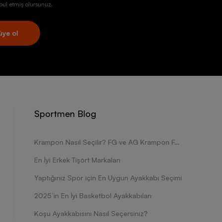
ul etmiş olursunuz.
üye ol
Sportmen Blog
Krampon Nasıl Seçilir? FG ve AG Krampon Farkları Nelerdir?
En İyi Erkek Tişört Markaları
Yaptığınız Spor için En Uygun Ayakkabı Seçimi
2025’in En İyi Basketbol Ayakkabıları
Koşu Ayakkabısını Nasıl Seçersiniz?