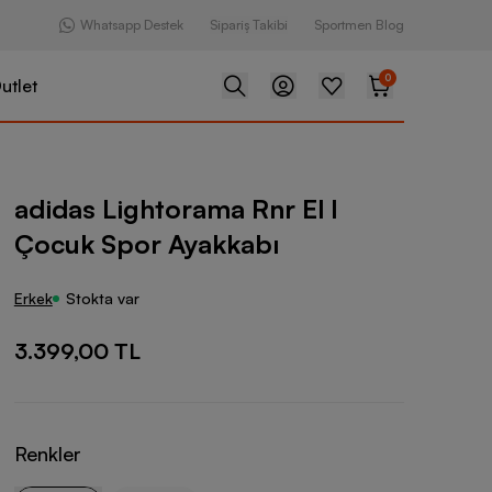
Whatsapp Destek
Sipariş Takibi
Sportmen Blog
0
utlet
orama Rnr El I Çocuk Spor Ayakkabı
adidas Lightorama Rnr El I
Çocuk Spor Ayakkabı
Erkek
Stokta var
3.399,00 TL
Renkler