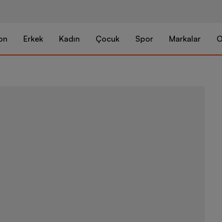
on
Erkek
Kadın
Çocuk
Spor
Markalar
O
adidas Light