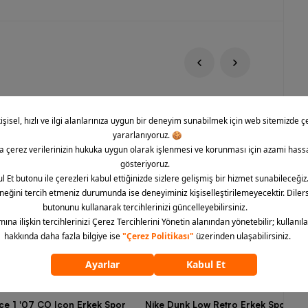
rce 1 '07 CO Icon Erkek Spor
Nike Dunk Low Retro Erkek Spor Aya