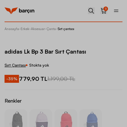
0
Anasayfa
-
Erkek
-
Aksesuar
-
Çanta
-
Sırt çantası
adidas 
adidas Lk Bp 3 Bar Sırt Çantası
Sırt Çantası
Stokta yok
779,90 TL
1.199,00 TL
-
35
%
Renkler