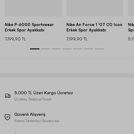
Nike P-6000 Sportswear
Nike Air Force 1 '07 CO Icon
Ni
Erkek Spor Ayakkabı
Erkek Spor Ayakkabı
Sp
7.199,90 TL
7.199,90 TL
5.
5.000 TL Üzeri Kargo Ücretsiz
Ücretsiz Teslimat Fırsatı
Güvenli Alışveriş
Resmi Tedarikçi Güvencesi