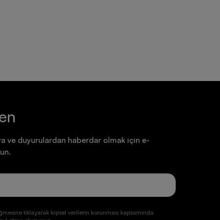
Ayakkabı
Ayakkabı
7.199,90 TL
7.199,90 TL
ten
a ve duyurulardan haberdar olmak için e-
un.
ğmesine tıklayarak kişisel verilerin korunması kapsamında