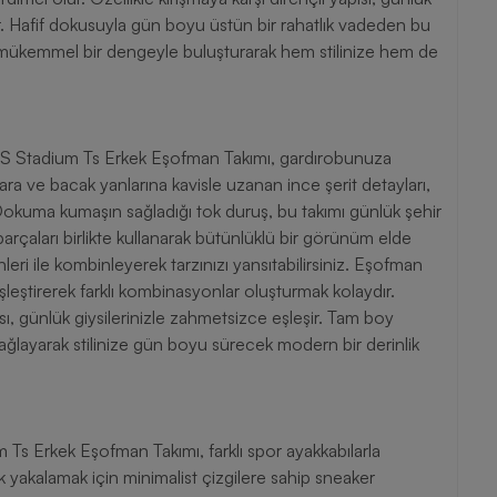
ar. Hafif dokusuyla gün boyu üstün bir rahatlık vadeden bu
ği mükemmel bir dengeyle buluşturarak hem stilinize hem de
S Stadium Ts Erkek Eşofman Takımı, gardırobunuza
lara ve bacak yanlarına kavisle uzanan ince şerit detayları,
kuma kumaşın sağladığı tok duruş, bu takımı günlük şehir
 parçaları birlikte kullanarak bütünlüklü bir görünüm elde
nleri ile kombinleyerek tarzınızı yansıtabilirsiniz. Eşofman
eşleştirerek farklı kombinasyonlar oluşturmak kolaydır.
ı, günlük giysilerinizle zahmetsizce eşleşir. Tam boy
sağlayarak stilinize gün boyu sürecek modern bir derinlik
Ts Erkek Eşofman Takımı, farklı spor ayakkabılarla
lık yakalamak için minimalist çizgilere sahip sneaker