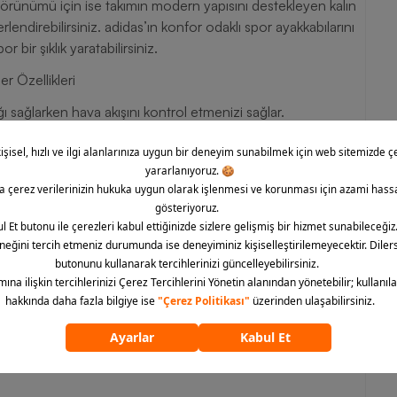
k görünümü için ise takımın modern yapısını destekleyen kalın
lendirebilirsiniz. adidas’ın konfor odaklı spor ayakkabılarını
 bir şıklık yaratabilirsiniz.
r Özellikleri
 sağlarken hava akışını kontrol etmenizi sağlar.
ş yaratır. Ne çok dar ne de bol olmayan kesim
ın kendini rahat hissetmelerini mümkün kılar.
htar gibi küçük eşyaların taşınmasını kolaylaştırır.
me de müsaade eder.
ırladığı eşofman takımı modelleri ile pek çok avantajı bir arada
3S Stadium Ts Erkek Eşofman Takımı, özgün stili, konfor
klı dokuma yapısıyla uzun ömürlü kullanım vadeden modeli
imkânıyla siparişinizi hemen oluşturabilirsiniz.
ümünü göster