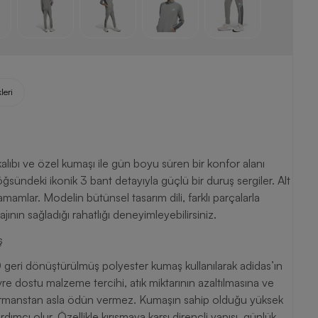
leri
ıbı ve özel kumaşı ile gün boyu süren bir konfor alanı
göğsündeki ikonik 3 bant detayıyla güçlü bir duruş sergiler. Alt
mamlar. Modelin bütünsel tasarım dili, farklı parçalarla
nın sağladığı rahatlığı deneyimleyebilirsiniz.
ş
eri dönüştürülmüş polyester kumaş kullanılarak adidas’ın
vre dostu malzeme tercihi, atık miktarının azaltılmasına ve
erformanstan asla ödün vermez. Kumaşın sahip olduğu yüksek
ımcı olur. Özellikle kırışmaya karşı dirençli yapısı, günlük