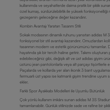
kullanımda ve seyahatlerde daima pratik bir şıklık sun
özel kumaş, sürdürülebilirlik ile yüksek fonksiyonelli
gezegenin geleceğine değer kazandırır.
Kombin Avantajı Yaratan Tasarım Stili
Sokak modasının dinamik ruhunu yansıtan adidas M 3
fonksiyonel bir stil avantajı kazandırır. Omuzlardan kol
tasarımın modern ve estetik görünümünü tamamlar. Do
hayatında şık bir tercih haline getirir. Takımı oluşturan
edebileceğiniz gibi, değişik alt ve üst adidas giyim ürü
üstünü jean pantolonlarla veya alt parçayı tişörtlerle 
Paçalarda ve kollarda yer alan ikonik 3 bant uygulamas
fermuarlı üst yapısı ise katmanlı giyim trendine uyum 
ekler.
Farklı Spor Ayakkabı Modelleri ile Uyumlu Bütünlük
Çok yönlü kullanım imkânı sunan adidas M 3S Stadium 
tamamlanabilir. Günlük stilinizde sade ve rafine bir şık