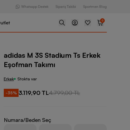
Whatsapp Destek
Sipariş Takibi
Sportmen Blog
0
utlet
Stadium Ts Erkek Eşofman Takımı
adidas M 3S Stadium Ts Erkek
Eşofman Takımı
Erkek
Stokta var
3.119,90 TL
4.799,00 TL
-
35
%
Numara/Beden Seç