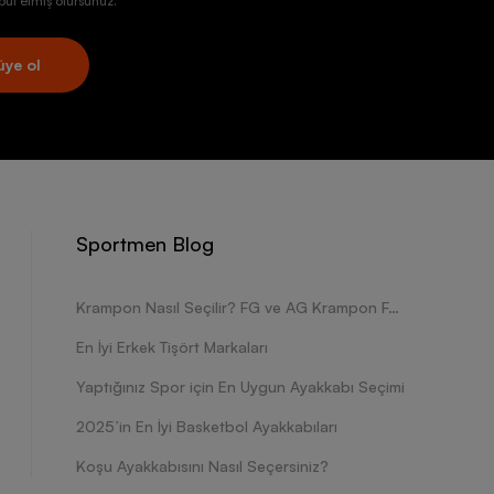
ul etmiş olursunuz.
üye ol
Sportmen Blog
Krampon Nasıl Seçilir? FG ve AG Krampon Farkları Nelerdir?
En İyi Erkek Tişört Markaları
Yaptığınız Spor için En Uygun Ayakkabı Seçimi
2025’in En İyi Basketbol Ayakkabıları
Koşu Ayakkabısını Nasıl Seçersiniz?