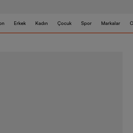
on
Erkek
Kadın
Çocuk
Spor
Markalar
O
adidas M 3S 