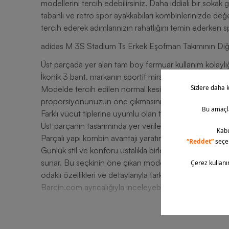
modellerini tercih edebilirsiniz. Daha iddialı bir soka
tabanlı ve retro spor ayakkabıları kombinlerinizde değer
tercih ederek adımlarınızın rahatlığını temin ederken spor
adidas M 3S Stadium Ts Erkek Eşofman Takımının Diğe
Üst parçada yer alan tam boy fermuar kullanım kolaylığı
İkonik 3 bant, markanın sportif mirasını vurgular.
Modelde tercih edilen normal kesim, dengeli bir duru
proporsiyonunuzun öne çıkmasını sağlar.
Farklı vücut tiplerine uyumlu olan tasarım, kullanıcılar
Üst parçanın tasarımında yer verilen cepler telefon, ana
Parçalı yapı kombin avantajı yaratırken katmanlı giyi
Günlük stil ve konforu ustalıkla birleştiren adidas, haz
sunar. Bu seçkinin öne çıkan modellerinden adidas M 
odaklı özellikleri ve detaylarıyla fark yaratır. Dayanı
Barcin.com ayrıcalığıyla inceleyebilir, güvenli alışveriş 
T