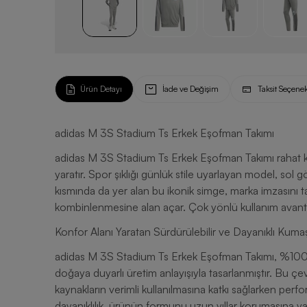
Ürün Detayı
İade ve Değişim
Taksit Seçenek
adidas M 3S Stadium Ts Erkek Eşofman Takımı
adidas M 3S Stadium Ts Erkek Eşofman Takımı rahat kal
yaratır. Spor şıklığı günlük stile uyarlayan model, sol 
kısmında da yer alan bu ikonik simge, marka imzasını ta
kombinlenmesine alan açar. Çok yönlü kullanım avantajı
Konfor Alanı Yaratan Sürdürülebilir ve Dayanıklı Kuma
adidas M 3S Stadium Ts Erkek Eşofman Takımı, %100 g
doğaya duyarlı üretim anlayışıyla tasarlanmıştır. Bu çe
kaynakların verimli kullanılmasına katkı sağlarken p
dayanıklılık, ürünün formunu uzun yıllar korumasına yard