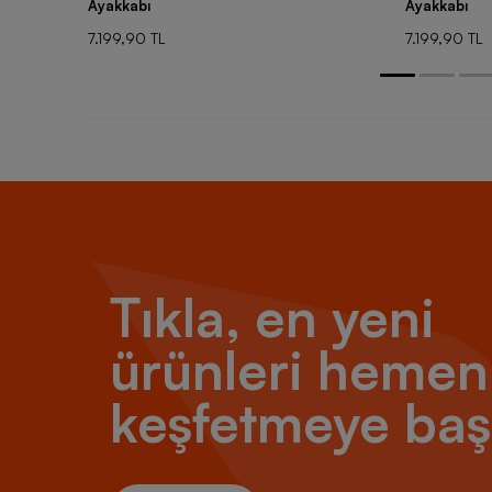
Ayakkabı
Ayakkabı
7.199,90 TL
7.199,90 TL
Tıkla, en yeni
ürünleri hemen
keşfetmeye baş