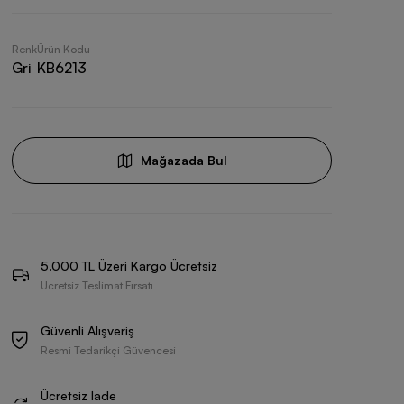
Renk
Ürün Kodu
Gri
KB6213
Mağazada Bul
5.000 TL Üzeri Kargo Ücretsiz
Ücretsiz Teslimat Fırsatı
Güvenli Alışveriş
Resmi Tedarikçi Güvencesi
Ücretsiz İade