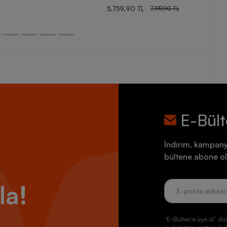
5.759,90 TL
7.199,90 TL
E-Bül
İndirim, kampany
bültene abone ol
la!
“E-Bülten’e üye ol” dü