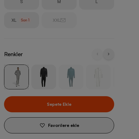
S
M
L
XL
XXL
Son
1
Renkler
Sepete Ekle
Favorilere ekle