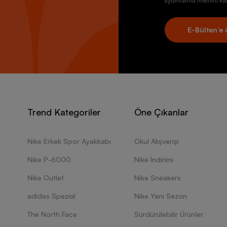
aydınlatma metnini kab
E-Bülten’e 
Trend Kategoriler
Öne Çıkanlar
Nike Erkek Spor Ayakkabı
Okul Alışverişi
Nike P-6000
Nike İndirimi
Nike Outlet
Nike Sneakers
adidas Spezial
Nike Yeni Sezon
The North Face
Sürdürülebilir Ürünler