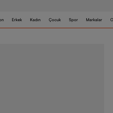
on
Erkek
Kadın
Çocuk
Spor
Markalar
O
adidas Manch