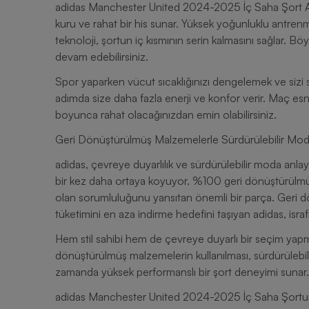
adidas Manchester United 2024-2025 İç Saha Şort Ae
kuru ve rahat bir his sunar. Yüksek yoğunluklu antrenm
teknoloji, şortun iç kısmının serin kalmasını sağlar. 
devam edebilirsiniz.
Spor yaparken vücut sıcaklığınızı dengelemek ve sizi s
adımda size daha fazla enerji ve konfor verir. Maç es
boyunca rahat olacağınızdan emin olabilirsiniz.
Geri Dönüştürülmüş Malzemelerle Sürdürülebilir Mo
adidas, çevreye duyarlılık ve sürdürülebilir moda anl
bir kez daha ortaya koyuyor. %100 geri dönüştürülmüş
olan sorumluluğunu yansıtan önemli bir parça. Geri d
tüketimini en aza indirme hedefini taşıyan adidas, israf
Hem stil sahibi hem de çevreye duyarlı bir seçim yapma
dönüştürülmüş malzemelerin kullanılması, sürdürülebil
zamanda yüksek performanslı bir şort deneyimi sunar.
adidas Manchester United 2024-2025 İç Saha Şortun