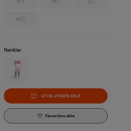
S
M
L
XL
Renkler
STOK UYARISI EKLE
Favorilere ekle