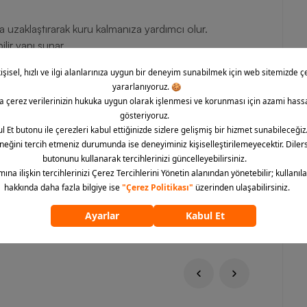
a uzaklaştırarak kuru kalmanıza yardımcı olur.
lir yapı sunar.
r üretim anlayışı benimser.
katinizi sergiler.
ilmiştir.
em sadakatinizi sergileyebileceğiniz hem de yüksek
iz de Barcin.com üzerinden hemen sipariş vererek futbol
aynı zamanda çevre dostu bir moda tercihinde bulunabilirsiniz!
ümünü göster