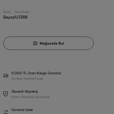
Renk
Ürün Kodu
Beyaz
IU1388
Mağazada Bul
5.000 TL Üzeri Kargo Ücretsiz
Ücretsiz Teslimat Fırsatı
Güvenli Alışveriş
Resmi Tedarikçi Güvencesi
Ücretsiz İade