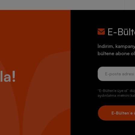
E-Bül
İndirim, kampany
bültene abone ol
la!
“E-Bülten’e üye ol” dü
aydınlatma metnini kab
E-Bülten’e 