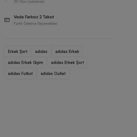
30 Gün İçerisinde
Vade Farksız 2 Taksit
Farklı Ödeme Seçenekleri
Erkek Şort
adidas
adidas Erkek
adidas Erkek Giyim
adidas Erkek Şort
adidas Futbol
adidas Outlet