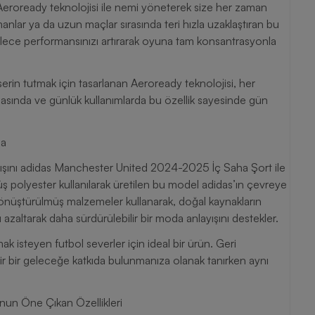
roready teknolojisi ile nemi yöneterek size her zaman
anlar ya da uzun maçlar sırasında teri hızla uzaklaştıran bu
Böylece performansınızı artırarak oyuna tam konsantrasyonla
erin tutmak için tasarlanan Aeroready teknolojisi, her
nasında ve günlük kullanımlarda bu özellik sayesinde gün
da
ayışını adidas Manchester United 2024-2025 İç Saha Şort ile
 polyester kullanılarak üretilen bu model adidas’ın çevreye
önüştürülmüş malzemeler kullanarak, doğal kaynakların
ı azaltarak daha sürdürülebilir bir moda anlayışını destekler.
k isteyen futbol severler için ideal bir ürün. Geri
ir bir geleceğe katkıda bulunmanıza olanak tanırken aynı
un Öne Çıkan Özellikleri