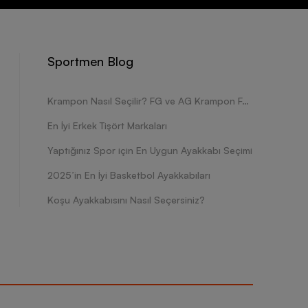
Sportmen Blog
Krampon Nasıl Seçilir? FG ve AG Krampon Farkları Nelerdir?
En İyi Erkek Tişört Markaları
Yaptığınız Spor için En Uygun Ayakkabı Seçimi
2025’in En İyi Basketbol Ayakkabıları
Koşu Ayakkabısını Nasıl Seçersiniz?