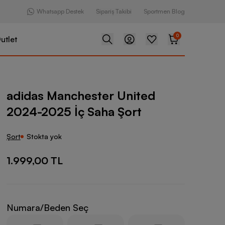
Whatsapp Destek
Sipariş Takibi
Sportmen Blog
0
utlet
ester United 2024-2025 İç Saha Şort
adidas Manchester United
2024-2025 İç Saha Şort
Şort
Stokta yok
1.999,00 TL
Numara/Beden Seç