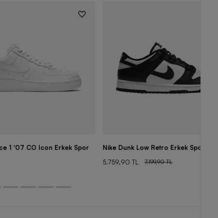
rce 1 '07 CO Icon Erkek Spor
Nike Dunk Low Retro Erkek Spor Aya
5.759,90 TL
7.199,90 TL