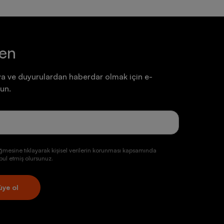
ten
a ve duyurulardan haberdar olmak için e-
un.
ğmesine tıklayarak kişisel verilerin korunması kapsamında
ul etmiş olursunuz.
üye ol