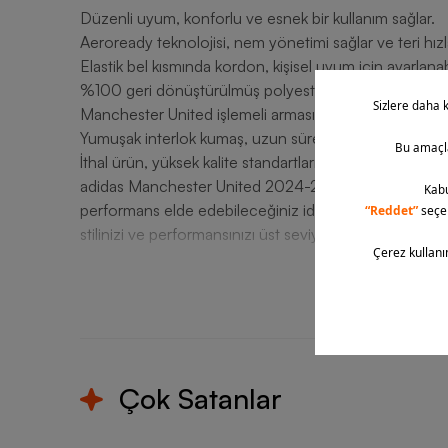
Düzenli uyum, konforlu ve esnek bir kullanım sağlar.
Aeroready teknolojisi, nem yönetimi sağlar ve teri hızl
Elastik bel kısmında kordon, kişisel uyum için ayarlanabi
%100 geri dönüştürülmüş polyester ile çevre dostu bi
Manchester United işlemeli arması, takımınıza olan sada
Yumuşak interlok kumaş, uzun süreli rahatlık sunar.
İthal ürün, yüksek kalite standartlarına uygun olarak üret
adidas Manchester United 2024-2025 İç Saha Şort, h
performans elde edebileceğiniz ideal bir parçadır. S
stilinizi ve performansınızı üst seviyeye çıkarabilir, 
T
Çok Satanlar