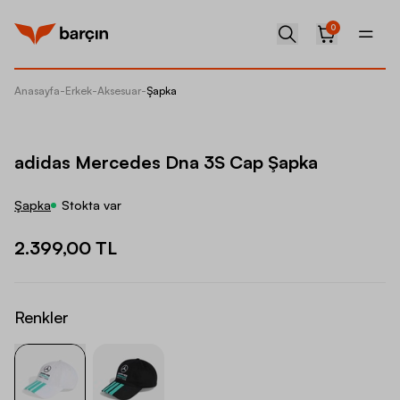
0
Anasayfa
-
Erkek
-
Aksesuar
-
Şapka
adidas
adidas Mercedes Dna 3S Cap Şapka
Şapka
Stokta var
2.399,00 TL
Renkler