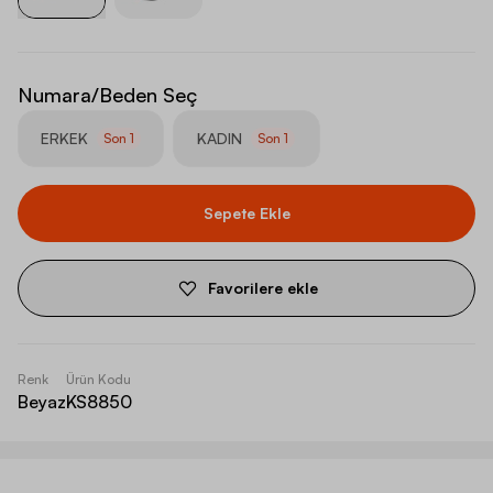
Numara/Beden Seç
ERKEK
KADIN
Son
1
Son
1
Sepete Ekle
Favorilere ekle
Renk
Ürün Kodu
Beyaz
KS8850