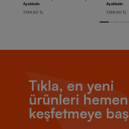
Ayakkabı
Ayakkabı
7.199,90 TL
7.199,90 TL
Tıkla, en yeni
ürünleri hemen
keşfetmeye baş