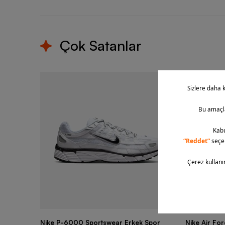
Çok Satanlar
Nike P-6000 Sportswear Erkek Spor
Nike Air Fo