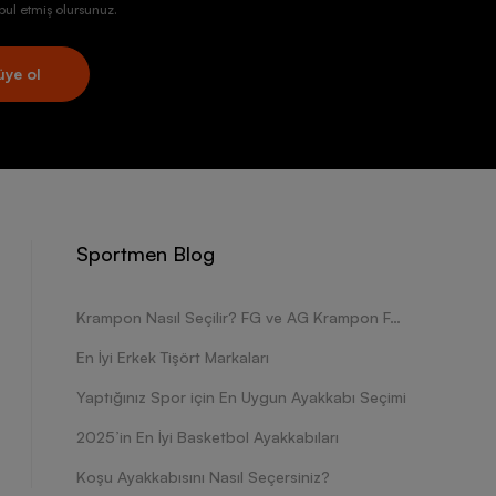
ul etmiş olursunuz.
üye ol
Sportmen Blog
Krampon Nasıl Seçilir? FG ve AG Krampon Farkları Nelerdir?
En İyi Erkek Tişört Markaları
Yaptığınız Spor için En Uygun Ayakkabı Seçimi
2025’in En İyi Basketbol Ayakkabıları
Koşu Ayakkabısını Nasıl Seçersiniz?