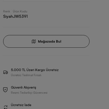
Renk
Ürün Kodu
Siyah
JW5391
Mağazada Bul
5.000 TL Üzeri Kargo Ücretsiz
Ücretsiz Teslimat Fırsatı
Güvenli Alışveriş
Resmi Tedarikçi Güvencesi
Ücretsiz İade