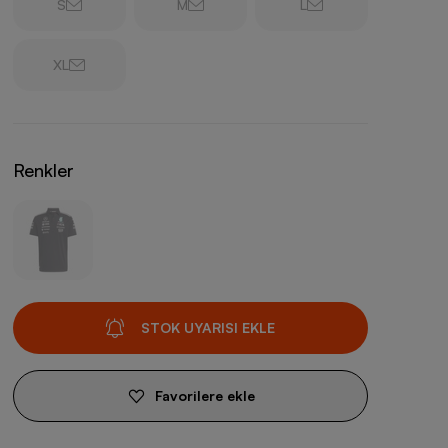
S
M
L
XL
Renkler
STOK UYARISI EKLE
Favorilere ekle