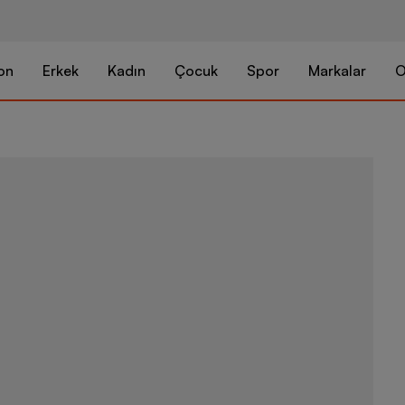
on
Erkek
Kadın
Çocuk
Spor
Markalar
O
adidas Merce