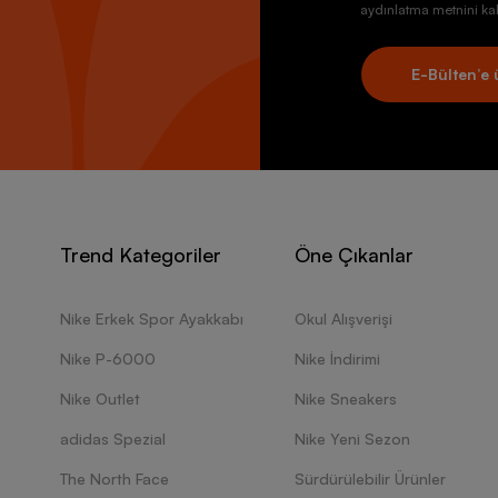
aydınlatma metnini kab
E-Bülten’e 
Trend Kategoriler
Öne Çıkanlar
Nike Erkek Spor Ayakkabı
Okul Alışverişi
Nike P-6000
Nike İndirimi
Nike Outlet
Nike Sneakers
adidas Spezial
Nike Yeni Sezon
The North Face
Sürdürülebilir Ürünler