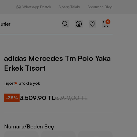
Whatsapp Destek
Sipariş Takibi
Sportmen Blog
0
utlet
des Tm Polo Yaka Erkek Tişört
adidas Mercedes Tm Polo Yaka
Erkek Tişört
Tişört
Stokta yok
3.509,90 TL
5.399,00 TL
-
35
%
Numara/Beden Seç