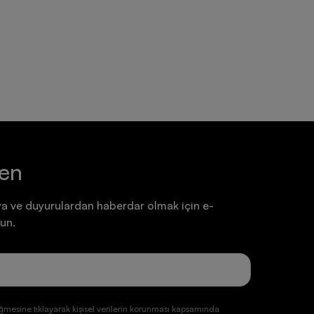
Ayakkabı
Ayakkabı
7.199,90 TL
7.199,90 TL
ten
a ve duyurulardan haberdar olmak için e-
un.
ğmesine tıklayarak kişisel verilerin korunması kapsamında