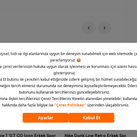
rce 1 '07 CO Icon Erkek Spor
Nike Dunk Low Retro Erkek Spor Aya