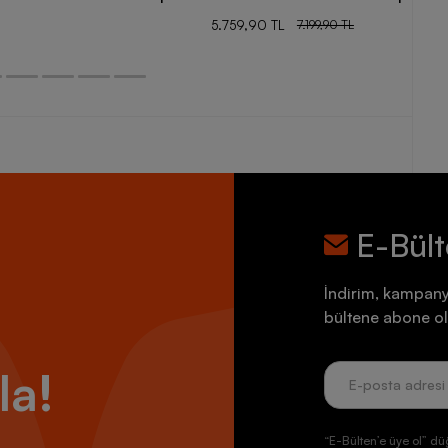
5.759,90 TL
7.199,90 TL
E-Bül
İndirim, kampany
bültene abone ol
la!
“E-Bülten’e üye ol” dü