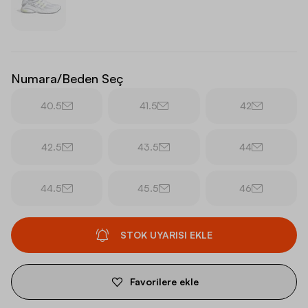
Numara/Beden Seç
40.5
41.5
42
42.5
43.5
44
44.5
45.5
46
STOK UYARISI EKLE
Favorilere ekle