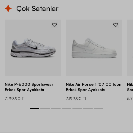
Çok Satanlar
Nike P-6000 Sportswear
Nike Air Force 1 '07 CO Icon
Ni
Erkek Spor Ayakkabı
Erkek Spor Ayakkabı
Sp
7.199,90 TL
7.199,90 TL
5.