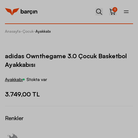
0
Anasayfa
-
Çocuk
-
Ayakkabı
adidas 
adidas Ownthegame 3.0 Çocuk Basketbol
Ayakkabısı
Ayakkabı
Stokta var
3.749,00 TL
Renkler