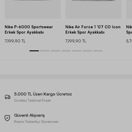
Nike P-6000 Sportswear
Nike Air Force 1 '07 CO Icon
Ni
Erkek Spor Ayakkabı
Erkek Spor Ayakkabı
Sp
7.199,90 TL
7.199,90 TL
5.
5.000 TL Üzeri Kargo Ücretsiz
Ücretsiz Teslimat Fırsatı
Güvenli Alışveriş
Resmi Tedarikçi Güvencesi