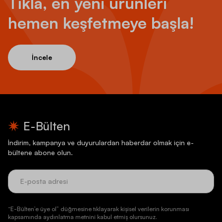
Tıkla, en yeni ürünleri
hemen keşfetmeye başla!
İncele
E-Bülten
İndirim, kampanya ve duyurulardan haberdar olmak için e-
bültene abone olun.
“E-Bülten’e üye ol” düğmesine tıklayarak kişisel verilerin korunması
kapsamında aydınlatma metnini kabul etmiş olursunuz.