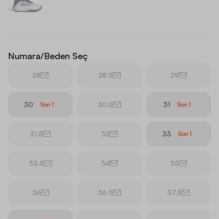
Numara/Beden Seç
28
28.5
29
30
30.5
31
Son
1
Son
1
31.5
32
33
Son
1
33.5
34
35
36
36.5
37.5