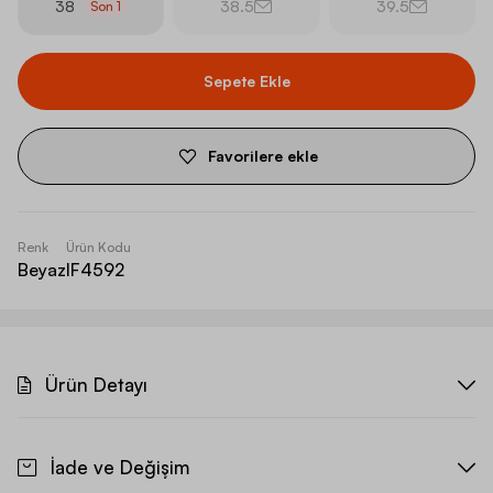
38
38.5
39.5
Son
1
Sepete Ekle
Favorilere ekle
Renk
Ürün Kodu
Beyaz
IF4592
Ürün Detayı
İade ve Değişim