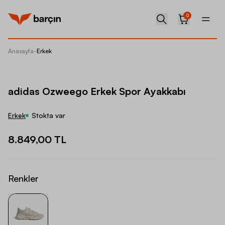
0
Anasayfa
-
Erkek
adidas 
adidas Ozweego Erkek Spor Ayakkabı
Erkek
Stokta var
8.849,00 TL
Renkler