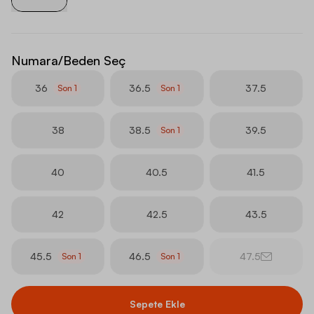
Numara/Beden Seç
36
36.5
37.5
Son
1
Son
1
38
38.5
39.5
Son
1
40
40.5
41.5
42
42.5
43.5
45.5
46.5
47.5
Son
1
Son
1
Sepete Ekle