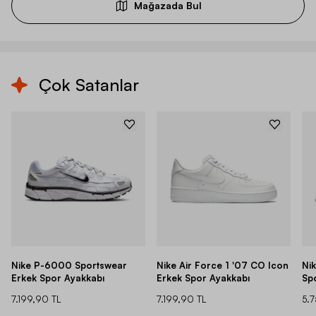
Mağazada Bul
Çok Satanlar
Nike P-6000 Sportswear
Nike Air Force 1 '07 CO Icon
Ni
Erkek Spor Ayakkabı
Erkek Spor Ayakkabı
Sp
7.199,90 TL
7.199,90 TL
5.