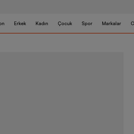
on
Erkek
Kadın
Çocuk
Spor
Markalar
O
adidas Pureb