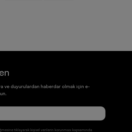
Ayakkabı
Ayakkabı
7.199,90 TL
7.199,90 TL
ten
a ve duyurulardan haberdar olmak için e-
un.
ğmesine tıklayarak kişisel verilerin korunması kapsamında