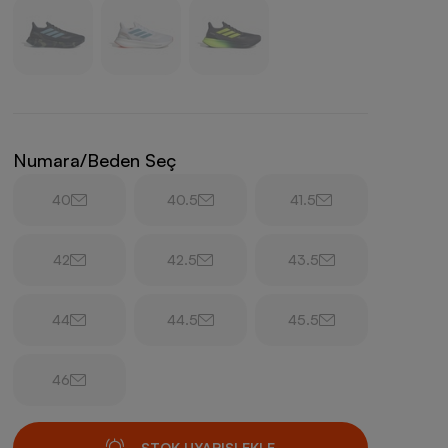
Numara/Beden Seç
40
40.5
41.5
42
42.5
43.5
44
44.5
45.5
46
STOK UYARISI EKLE