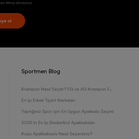
ul etmiş olursunuz.
üye ol
Sportmen Blog
Krampon Nasıl Seçilir? FG ve AG Krampon Farkları Nelerdir?
En İyi Erkek Tişört Markaları
Yaptığınız Spor için En Uygun Ayakkabı Seçimi
2025’in En İyi Basketbol Ayakkabıları
Koşu Ayakkabısını Nasıl Seçersiniz?