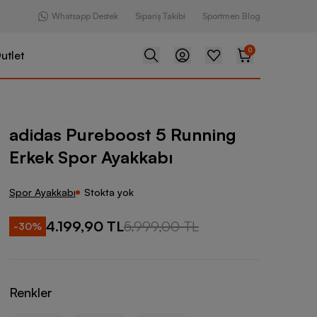
Whatsapp Destek
Sipariş Takibi
Sportmen Blog
0
utlet
oost 5 Running Erkek Spor Ayakkabı
adidas Pureboost 5 Running
Erkek Spor Ayakkabı
Spor Ayakkabı
Stokta yok
4.199,90 TL
5.999,00 TL
-
30
%
Renkler