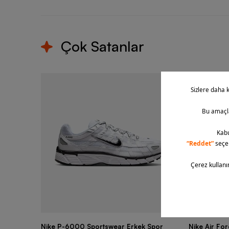
Çok Satanlar
Nike P-6000 Sportswear Erkek Spor
Nike Air Fo