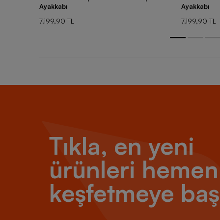
Ayakkabı
Ayakkabı
7.199,90 TL
7.199,90 TL
Tıkla, en yeni
ürünleri hemen
keşfetmeye baş