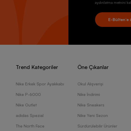
aydınlatma metnini kab
E-Bülten’e 
Trend Kategoriler
Öne Çıkanlar
Nike Erkek Spor Ayakkabı
Okul Alışverişi
Nike P-6000
Nike İndirimi
Nike Outlet
Nike Sneakers
adidas Spezial
Nike Yeni Sezon
The North Face
Sürdürülebilir Ürünler