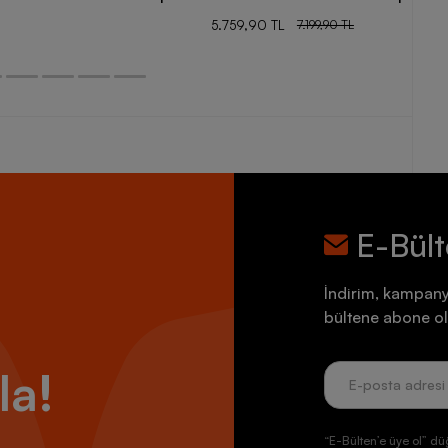
5.759,90 TL
7.199,90 TL
E-Bül
İndirim, kampany
bültene abone ol
la!
“E-Bülten’e üye ol” dü