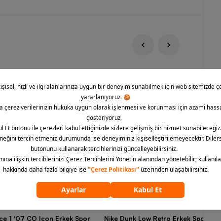
rce 1 '07 CO Icon Erkek Spor
Nike Dunk Low Retro Erkek Spor Aya