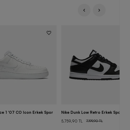
rce 1 '07 CO Icon Erkek Spor
Nike Dunk Low Retro Erkek Spor Aya
5.759,90 TL
7.199,90 TL