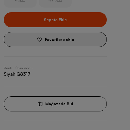
Sepete Ekle
Favorilere ekle
Renk
Ürün Kodu
Siyah
IG8317
Mağazada Bul