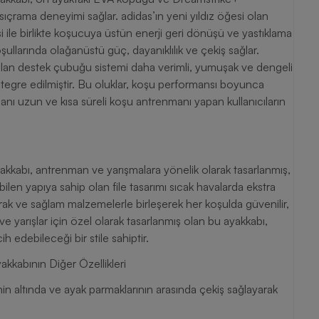
r sıçrama deneyimi sağlar. adidas’ın yeni yıldız öğesi olan
ile birlikte koşucuya üstün enerji geri dönüşü ve yastıklama
ullarında olağanüstü güç, dayanıklılık ve çekiş sağlar.
iş olan destek çubuğu sistemi daha verimli, yumuşak ve dengeli
tegre edilmiştir. Bu oluklar, koşu performansı boyunca
anı uzun ve kısa süreli koşu antrenmanı yapan kullanıcıların
kabı, antrenman ve yarışmalara yönelik olarak tasarlanmış,
ilen yapıya sahip olan file tasarımı sıcak havalarda ekstra
rak ve sağlam malzemelerle birleşerek her koşulda güvenilir,
ve yarışlar için özel olarak tasarlanmış olan bu ayakkabı,
 edebileceği bir stile sahiptir.
kabının Diğer Özellikleri
nin altında ve ayak parmaklarının arasında çekiş sağlayarak