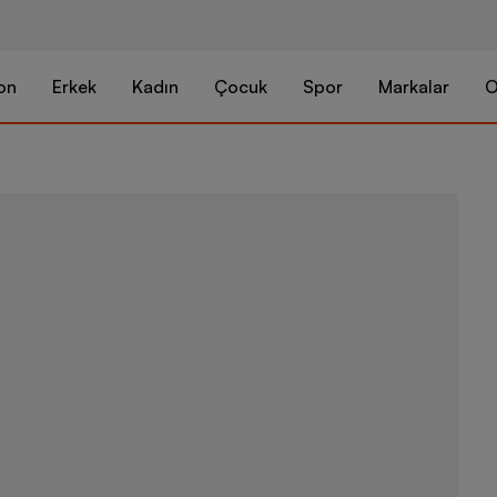
on
Erkek
Kadın
Çocuk
Spor
Markalar
O
adidas Run S