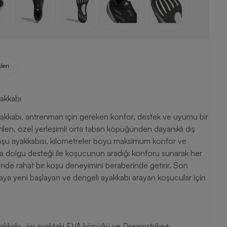
leri
akkabı
kkabı, antrenman için gereken konfor, destek ve uyumu bir
irilen, özel yerleşimli orta taban köpüğünden dayanıklı dış
k koşu ayakkabısı, kilometreler boyu maksimum konfor ve
a dolgu desteği ile koşucunun aradığı konforu sunarak her
inde rahat bir koşu deneyimini beraberinde getirir. Son
ya yeni başlayan ve dengeli ayakkabı arayan koşucular için
akkabı, ön ayaktaki EVA köpüğü ve Dreamstrike+