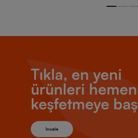
Tıkla, en yeni
ürünleri hemen
keşfetmeye baş
İncele