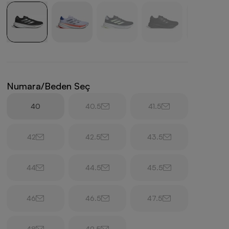
Numara/Beden Seç
40
40.5
41.5
42
42.5
43.5
44
44.5
45.5
46
46.5
47.5
48
49.5