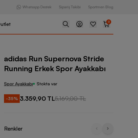
Whatsapp Destek
Sipariş Takibi
Sportmen Blog
0
utlet
upernova Stride Running Erkek Spor Ayakkabı
adidas Run Supernova Stride
Running Erkek Spor Ayakkabı
Spor Ayakkabı
Stokta var
3.359,90 TL
5.169,00 TL
-
35
%
Renkler