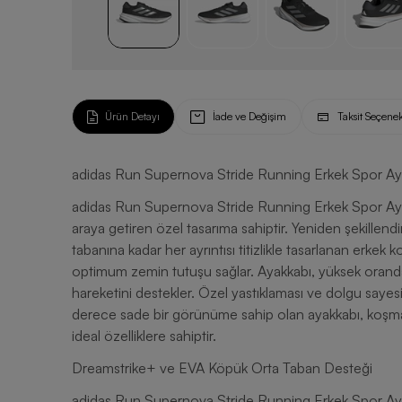
Ürün Detayı
İade ve Değişim
Taksit Seçenek
adidas Run Supernova Stride Running Erkek Spor Ay
adidas Run Supernova Stride Running Erkek Spor Aya
araya getiren özel tasarıma sahiptir. Yeniden şekillend
tabanına kadar her ayrıntısı titizlikle tasarlanan erke
optimum zemin tutuşu sağlar. Ayakkabı, yüksek orand
hareketini destekler. Özel yastıklaması ve dolgu sayes
derece sade bir görünüme sahip olan ayakkabı, koşma
ideal özelliklere sahiptir.
Dreamstrike+ ve EVA Köpük Orta Taban Desteği
adidas Run Supernova Stride Running Erkek Spor Ay