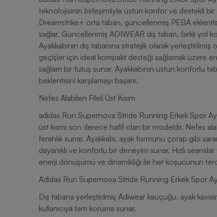
teknolojisinin birleşimiiyle üstün konfor ve destekli bi
Dreamstrike+ orta taban, güncellenmiş PEBA eklentisi 
sağlar. Güncellenmiş ADIWEAR dış taban, farklı yol koş
Ayakkabının dış tabanına stratejik olarak yerleştirilm
geçişler için ideal kompakt desteği sağlamak üzere en
sağlam bir tutuş sunar. Ayakkabının üstün konforlu tab
beklentisini karşılamayı başarır.
Nefes Alabilen Fileli Üst Kısım
adidas Run Supernova Stride Running Erkek Spor Ayak
üst kısmı son derece hafif olan bir modeldir. Nefes alab
ferahlık sunar. Ayakkabı, ayak formunu çorap gibi sara
dayanıklı ve konforlu bir deneyim sunar. Hızlı seanslar 
enerji dönüşümü ve dinamikliği ile her koşucunun tercih
Adidas Run Supernova Stride Running Erkek Spor Ayak
Dış tabana yerleştirilmiş Adiwear kauçuğu, ayak kavisi
kullanıcıya tam koruma sunar.