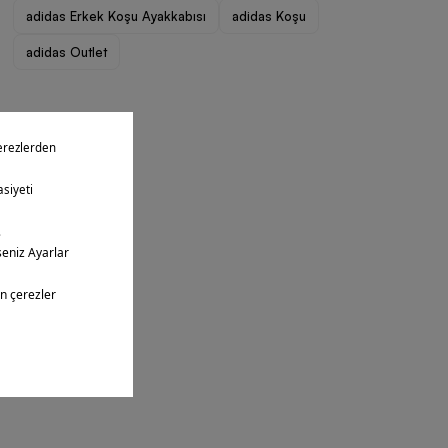
adidas Erkek Koşu Ayakkabısı
adidas Koşu
adidas Outlet