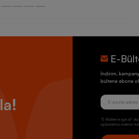
E-Bül
İndirim, kampany
bültene abone ol
la!
“E-Bülten’e üye ol” dü
aydınlatma metnini kab