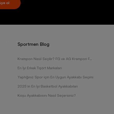
üye ol
Sportmen Blog
Krampon Nasıl Seçilir? FG ve AG Krampon Farkları Nelerdir?
En İyi Erkek Tişört Markaları
Yaptığınız Spor için En Uygun Ayakkabı Seçimi
2025’in En İyi Basketbol Ayakkabıları
Koşu Ayakkabısını Nasıl Seçersiniz?