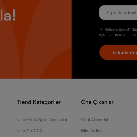
la!
“E-Bülten’e üye ol” dü
aydınlatma metnini kab
E-Bülten’e 
Trend Kategoriler
Öne Çıkanlar
Nike Erkek Spor Ayakkabı
Okul Alışverişi
Nike P-6000
Nike İndirimi