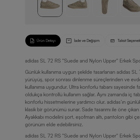
Ürün Detayı
İade ve Değişim
Taksit Seçenek
adidas SL 72 RS ''Suede and Nylon Upper'' Erkek Sp
Günlük kullanıma uygun şekilde tasarlanan adidas SL
yürüyüş, spor sonrası dinlenme süreçlerinden ve evden
kullanıma uygundur. Ultra konforlu tabanı sayesinde fa
oldukça kontrollü kullanım sağlar. Aynı zamanda iç tab
konforlu hissetmelerine yardımcı olur. adidas’ın günlük
klasik bir görünümü sunar. Sade tasarımı ile öne çık
Ayakkabı modelini şort, eşofman altı, pantolon gibi çeşitl
görünüm elde edebilirsiniz.
adidas SL 72 RS ''Suede and Nylon Upper'' Erkek Spo