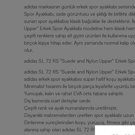
adidas markasının günlük erkek spor ayakkabı serisin
Spor Ayakkabı, sade görüntüsü ve şıklığı ile birlikte di
sunan spor ayakkabısı klasik bağcıklar ile desteklenir
Upper'' Erkek Spor Ayakkabı modeline hem klasik hem 
çeşitli renklere sahip alt giyim ürünleri ile kullanıma 
birçok kişiye hitap eder. Aynı zamanda normal kalıp ol
olur.
adidas SL 72 RS ''Suede and Nylon Upper'' Erkek Spo
adidas SL 72 RS ''Suede and Nylon Upper'' Erkek Spor 
adidas erkek spor ayakkabısı süper hafif koşu ayakkabısı
Minimalist tasarımı ile birçok parça kıyafetle uyumlu 
Yumuşak, kalın ve rahat EVA orta tabana sahiptir.
Dış kısmında süet detaylar vardır.
Çeşitli renk ve ayak numaralarında üretilmiştir.
Dayanıklı malzemelerden üretilen spor ayakkabı uzun s
Dinlenme süreçlerinden koşu, yürüyüş, fitness gibi çeşi
alanına sahip olan adidas SL 72 RS ''Suede and Nylon