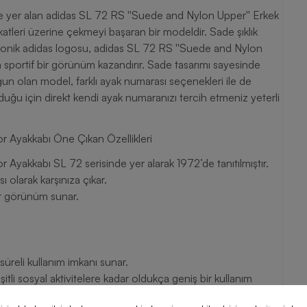
de yer alan adidas SL 72 RS ''Suede and Nylon Upper'' Erkek
kkatleri üzerine çekmeyi başaran bir modeldir. Sade şıklık
. İkonik adidas logosu, adidas SL 72 RS ''Suede and Nylon
sportif bir görünüm kazandırır. Sade tasarımı sayesinde
uygun olan model, farklı ayak numarası seçenekleri ile de
duğu için direkt kendi ayak numaranızı tercih etmeniz yeterli
r Ayakkabı Öne Çıkan Özellikleri
Ayakkabı SL 72 serisinde yer alarak 1972’de tanıtılmıştır.
 olarak karşınıza çıkar.
bir görünüm sunar.
üreli kullanım imkanı sunar.
tli sosyal aktivitelere kadar oldukça geniş bir kullanım
 Upper'' Erkek Spor Ayakkabı, klasik görünüme sahip olması