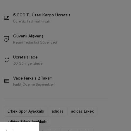
5.000 TL Üzeri Kargo Ücretsiz
Ücretsiz Teslimat Fırsatı
Güvenli Alışveriş
Resmi Tedarikçi Güvencesi
Ücretsiz İade
30 Gün İçerisinde
Vade Farksız 2 Taksit
Farklı Ödeme Seçenekleri
Erkek Spor Ayakkabı
adidas
adidas Erkek
adidas Erkek Ayakkabı