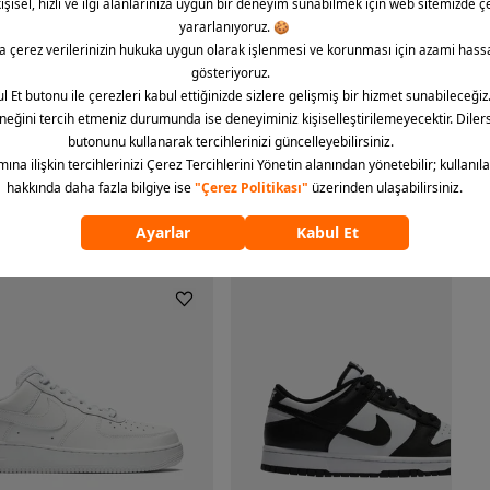
deller arasındadır. Siz de adidas erkek spor ayakkabı sahibi
ümünü göster