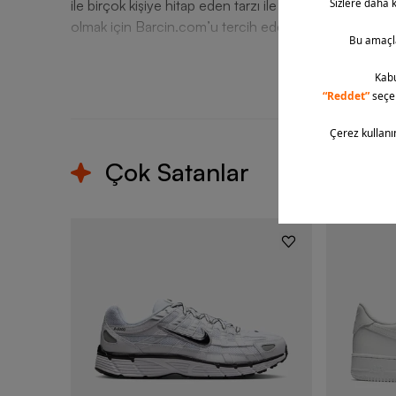
ile birçok kişiye hitap eden tarzı ile ön plana çıkan mo
olmak için Barcin.com’u tercih edebilirsiniz.
T
Çok Satanlar