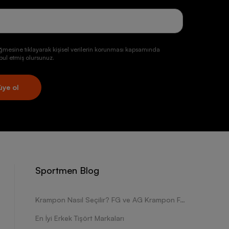
ğmesine tıklayarak kişisel verilerin korunması kapsamında
ul etmiş olursunuz.
üye ol
Sportmen Blog
Krampon Nasıl Seçilir? FG ve AG Krampon Farkları Nelerdir?
En İyi Erkek Tişört Markaları