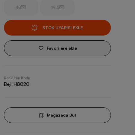
48
49.5
STOK UYARISI EKLE
Favorilere ekle
Renk
Ürün Kodu
Bej
IH8020
Mağazada Bul