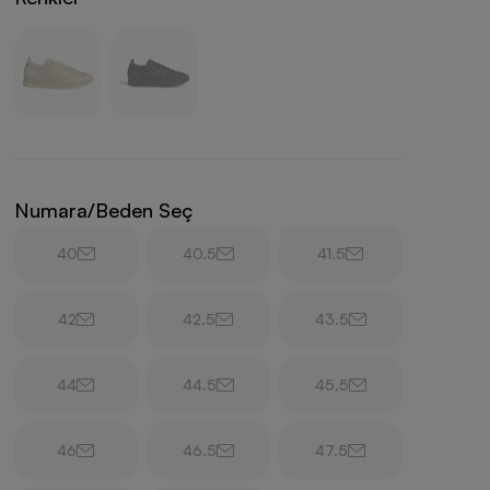
Numara/Beden Seç
40
40.5
41.5
42
42.5
43.5
44
44.5
45.5
46
46.5
47.5