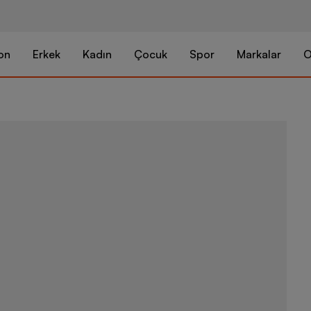
on
Erkek
Kadın
Çocuk
Spor
Markalar
O
adidas SL 72