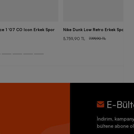
rce 1 '07 CO Icon Erkek Spor
Nike Dunk Low Retro Erkek Spor Aya
5.759,90 TL
7.199,90 TL
E-Bül
İndirim, kampany
bültene abone ol