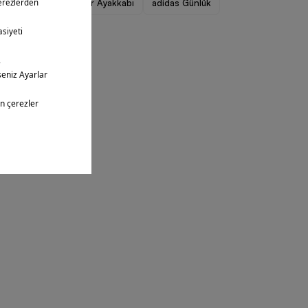
adidas Erkek Spor Ayakkabı
adidas Günlük
adidas Outlet