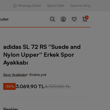
Whatsapp Destek
Sipariş Takibi
Sportmen Blog
0
utlet
 RS ''Suede and Nylon Upper'' Erkek Spor Ayakkabı
adidas SL 72 RS ''Suede and
Nylon Upper'' Erkek Spor
Ayakkabı
Spor Ayakkabı
Stokta yok
3.069,90 TL
4.729,00 TL
-
35
%
Renkler