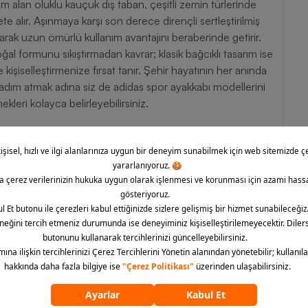
am alan oluklu kauçuk dış taban, çeşitli zemin türlerinde
e alır. Aşınmaya karşı son derece dirençli sertleştirilmiş
rak uzun ömürlü kullanım avantajını beraberinde getirir.
ğal formunu sıkıştırmadan kavrar; klasik bağcıklı tasarım ise
işiselleştirmenize fırsat tanır. Şehir hayatının her anında
 adım atmak adına siz de adidas spor ayakkabı modellerini
leri kolayca belirleyebilirsiniz.
tekleyen normal kalıp mimarisine sahiptir.
ın ayak üstüne tam sabitlenmesini sağlar.
s alabilir hafiflik sunar.
 malzemesi yer alır.
 kuru zeminlerde kararlı basmanıza yardımcı olur.
 taban teknolojileriyle harmanlayan spor ayakkabı, günlük
arınıza getiriyor. Şehir keşiflerinde size eşlik edecek bu şık
ktif yaşam tarzınızı sokak modasına güçlü biçimde
 ayrıcalıklı fırsatları değerlendirerek adidas Spiritain 2000
bilir, siparişinizi güvenle oluşturarak zamansız bir rahatlığa