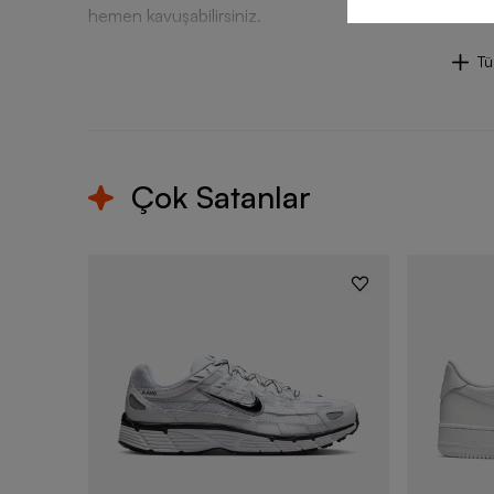
hemen kavuşabilirsiniz.
T
Çok Satanlar