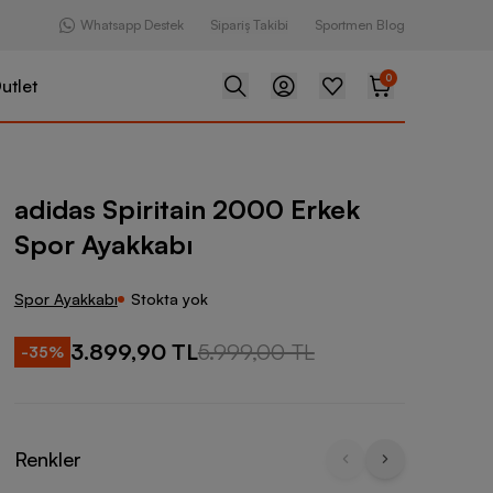
Whatsapp Destek
Sipariş Takibi
Sportmen Blog
0
utlet
tain 2000 Erkek Spor Ayakkabı
adidas Spiritain 2000 Erkek
Spor Ayakkabı
Spor Ayakkabı
Stokta yok
3.899,90 TL
5.999,00 TL
-
35
%
Renkler