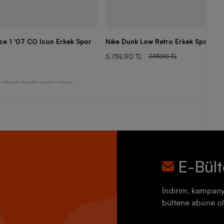
rce 1 '07 CO Icon Erkek Spor
Nike Dunk Low Retro Erkek Spor Aya
5.759,90 TL
7.199,90 TL
E-Bül
İndirim, kampany
bültene abone ol