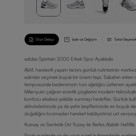
Ürün Detayı
İade ve Değişim
Taksit Seçenek
adidas Spiritain 2000 Erkek Spor Ayakkabı
Aktif, hareketli yaşam tarzını günlük rutinlerinin merk
adımları seçmek büyük bir önem taşır. Sabahın erken 
temposunda bedenimizin tüm ağırlığını üstlenen ayakl
Milenyum çağının estetik çizgilerini modern teknolojik 
konforu eksiksiz şekilde sunmayı hedefler. Günlük ku
aktivitelerinizde ya da şehir keşiflerinizde en büyük des
doğallığını bozmadan hareket kabiliyetinizi üst seviyeye
Kumaş ve Sentetik Üst Yüzey ile Nefes Alabilir Hafiflik
Sıcak günlerde ya da uzun süreli kullanımlarda ayakları