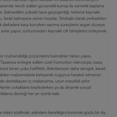
marisinde tercih edilen gözenekli kumaş ile sentetik kaplama
tar. Bahsedilen yüksek hava geçirgenliği, terleme kaynaklı
rah kalmasına zemin hazırlar. Stratejik olarak yerleştirilen
ek darbelere karşı korurken aşınma süreçlerini asgari düzeye
astar yapısı, sürtünmeden kaynaklı cilt tahrişlerini önleyerek
or mühendisliği çözümlerini barındıran taban yapısı,
 Tasarıma entegre edilen özel Formotion teknolojisi, basış
ze binen yükü hafifletir. Adımlarınızın daha dengeli, kararlı
labilen malzemelerle birleşerek özgürce hareket etmenizi
imde destekleyen iç mekanizma, uzun mesafeli şehir
. Kentin sokaklarını keşfederken ya da dinamik sosyal
klama desteği her an sizinle kalır.
 riskini azaltmak, adımların kararlılığını korumak güçlü bir dış