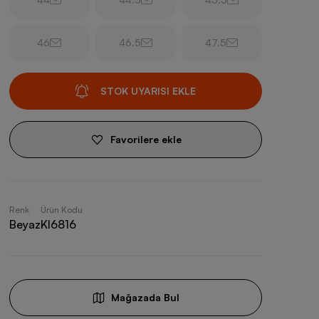
46
46.5
47.5
STOK UYARISI EKLE
Favorilere ekle
Renk
Ürün Kodu
Beyaz
KI6816
Mağazada Bul