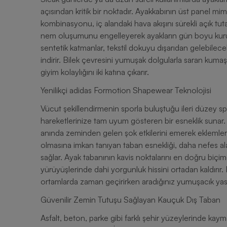
açısından kritik bir noktadır. Ayakkabının üst panel mi
kombinasyonu, iç alandaki hava akışını sürekli açık tu
nem oluşumunu engelleyerek ayakların gün boyu kuru, fe
sentetik katmanlar, tekstil dokuyu dışarıdan gelebilec
indirir. Bilek çevresini yumuşak dolgularla saran kumaş 
giyim kolaylığını iki katına çıkarır.
Yenilikçi adidas Formotion Shapewear Teknolojisi
Vücut şekillendirmenin sporla buluştuğu ileri düzey sp
hareketlerinize tam uyum gösteren bir esneklik sunar.
anında zeminden gelen şok etkilerini emerek eklemlerini
olmasına imkan tanıyan taban esnekliği, daha nefes a
sağlar. Ayak tabanının kavis noktalarını en doğru biç
yürüyüşlerinde dahi yorgunluk hissini ortadan kaldırır
ortamlarda zaman geçirirken aradığınız yumuşacık yastı
Güvenilir Zemin Tutuşu Sağlayan Kauçuk Dış Taban
Asfalt, beton, parke gibi farklı şehir yüzeylerinde kayma