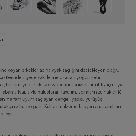
leri
ezine koyan erkekler adına ayak sağlığını destekleyen doğru
saatlerinden gece vakitlerine uzanan yoğun şehir
ar, her saniye esnek, koruyucu mekanizmalara ihtiyaç duyar.
taban altyapısıyla buluşturan tasarım, adımlarınıza hak ettiği
llanıma tam uyum sağlayan dengeli yapısı, yürüyüş
tekçiniz haline gelir. Kaliteli malzeme bileşenleri, adımların
 taşır.
n serin kalması, hijyen kuralları ve kullanıcı memnuniyeti