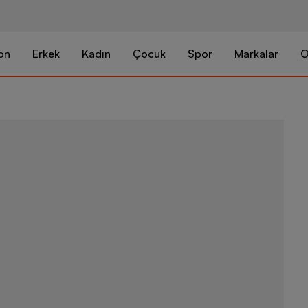
on
Erkek
Kadın
Çocuk
Spor
Markalar
O
adidas Spiri