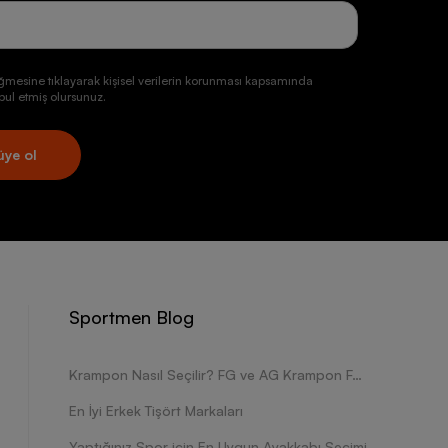
ğmesine tıklayarak kişisel verilerin korunması kapsamında
ul etmiş olursunuz.
üye ol
Sportmen Blog
Krampon Nasıl Seçilir? FG ve AG Krampon Farkları Nelerdir?
En İyi Erkek Tişört Markaları
Yaptığınız Spor için En Uygun Ayakkabı Seçimi