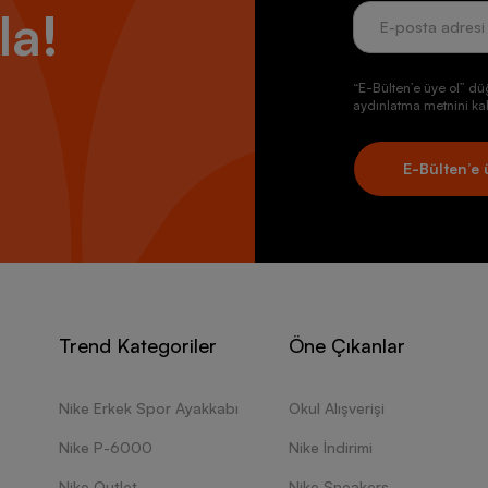
la!
“E-Bülten’e üye ol” dü
aydınlatma metnini kab
E-Bülten’e 
Trend Kategoriler
Öne Çıkanlar
Nike Erkek Spor Ayakkabı
Okul Alışverişi
Nike P-6000
Nike İndirimi
Nike Outlet
Nike Sneakers