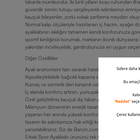
tabanla mümkündür. İki binli yılların koşu ruhundan ilh
güvenilir zemin tutuşu sergileyerek adımlarınızı emniyet
kauçuk bileşenler, zorlu sokak şartlarına meydan okuya
Normal kalıp ölçüleriyle hazırlanan iç hacim, ayağın do
ayakkabının sıkılığını tamamen kendi konforunuza göre k
sportif kimliğinizi korumak, markanın ikonik dünyasına
yakından inceleyebilir, gardırobunuza en uygun seçenek
Diğer Özellikler
Ayak anatomisini tam sararak hareket özgürlüğünü des
Kişiselleştirilebilir bağcıklı kapama sistemi, ayakkabın
Kumaş ve sentetik deri karışımlı üst yüzey panelleri nefe
İç alanda konforu artıran, yumuşak dokulu tekstil astar
Özel geliştirilmiş kauçuk dış taban profili, ıslak ya da
Milenyum döneminin enerjik tasarım dilini en gelişmiş
yaşamın her anında yüksek konforla estetik duruşu ayakl
tasarım ile adımlarınıza hak ettiği konforu sunarken a
yansıtabilirsiniz. Siz de Barcin.com dünyasının sunduğu
Erkek Spor Ayakkabı ürününü tek tıkla sepetinize ekleye