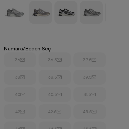
Numara/Beden Seç
36
36.5
37.5
38
38.5
39.5
40
40.5
41.5
42
42.5
43.5
44
44.5
45.5