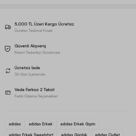
5.000 TL Üzeri Kargo Ücretsiz
Ücretsiz Teslimat Fırsatı
Güvenli Alışveriş
Resmi Tedarikçi Güvencesi
Ücretsiz İade
30 Gün İçerisinde
Vade Farksız 2 Taksit
Farklı Ödeme Seçenekleri
adidas
adidas Erkek
adidas Erkek Giyim
adidas Erkek Sweatshirt
adidas Günlük
adidas Outlet