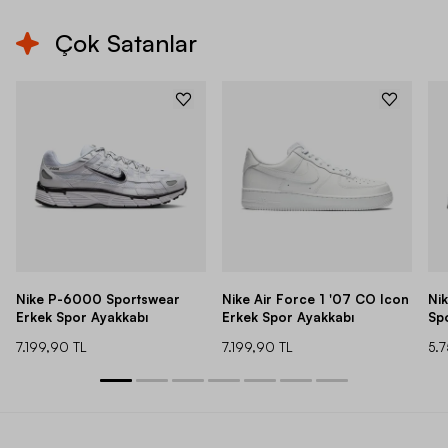
Çok Satanlar
Nike P-6000 Sportswear
Nike Air Force 1 '07 CO Icon
Ni
Erkek Spor Ayakkabı
Erkek Spor Ayakkabı
Sp
7.199,90 TL
7.199,90 TL
5.