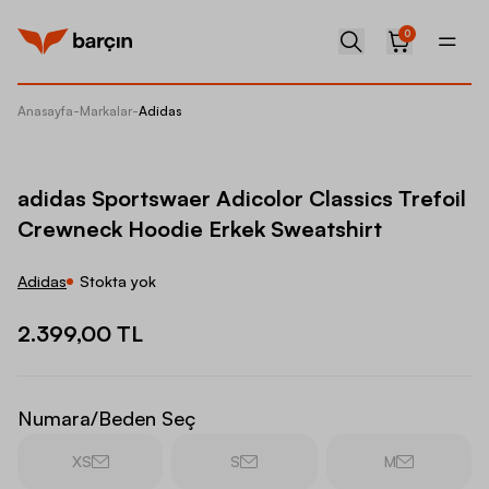
0
Anasayfa
-
Markalar
-
Adidas
adidas 
adidas Sportswaer Adicolor Classics Trefoil
Crewneck Hoodie Erkek Sweatshirt
Adidas
Stokta yok
2.399,00 TL
Numara/Beden Seç
XS
S
M