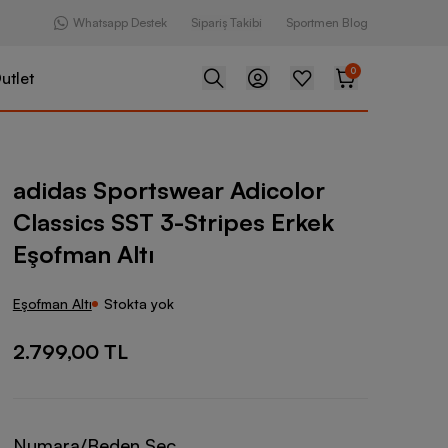
Whatsapp Destek
Sipariş Takibi
Sportmen Blog
0
utlet
swear Adicolor Classics SST 3-Stripes Erkek Eşofman Altı
adidas Sportswear Adicolor
Classics SST 3-Stripes Erkek
Eşofman Altı
Eşofman Altı
Stokta yok
2.799,00 TL
Numara/Beden Seç