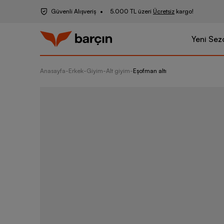
Güvenli Alışveriş
5.000 TL üzeri
Ücretsiz
kargo!
Yeni Sez
Anasayfa
-
Erkek
-
Giyim
-
Alt giyim
-
Eşofman altı