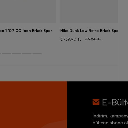
rce 1 '07 CO Icon Erkek Spor
Nike Dunk Low Retro Erkek Spor Aya
5.759,90 TL
7.199,90 TL
E-Bül
İndirim, kampany
bültene abone ol