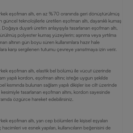
rkek eşofman altı, en az %70 oranında geri dönüştürülmüş
in güncel teknolojilerle üretilen eşofman altı, dayanıklı kumaş
. Doğaya duyarlı üretim anlayışıyla tasarlanan eşofman altı,
üştürülmüş polyester kumaş yüzeylerin; aşınma veya yırtılma
fman altının gün boyu süren kullanımlara hazır hale
lara karşı sergilenen tutumu çevreye yansıtmaya izin verir.
ek eşofman altı, elastik bel bölümü ile vücut üzerinde
lam yapılı kordon, eşofman altını; isteğe uygun şekilde
bel kısmında bulunan sağlam yapılı dikişler ise cilt üzerinde
lıp kesimiyle tasarlanan eşofman altını, kordon sayesinde
ortamda özgürce hareket edebilirsiniz.
k eşofman altı, yan cep bölümleri ile kişisel eşyaları
hacimleri ve esnek yapıları, kullanıcıların beğenisini de