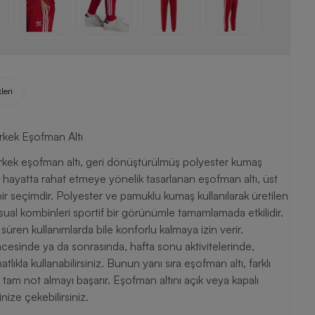
leri
rkek Eşofman Altı
rkek eşofman altı, geri dönüştürülmüş polyester kumaş
ük hayatta rahat etmeye yönelik tasarlanan eşofman altı, üst
ir seçimdir. Polyester ve pamuklu kumaş kullanılarak üretilen
asual kombinleri sportif bir görünümle tamamlamada etkilidir.
ren kullanımlarda bile konforlu kalmaya izin verir.
cesinde ya da sonrasında, hafta sonu aktivitelerinde,
ıkla kullanabilirsiniz. Bunun yanı sıra eşofman altı, farklı
 tam not almayı başarır. Eşofman altını açık veya kapalı
inize çekebilirsiniz.