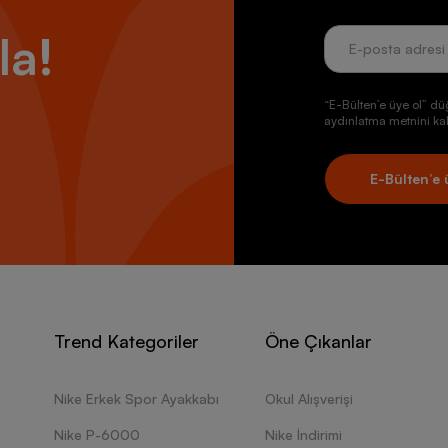
la!
“E-Bülten’e üye ol” dü
aydınlatma metnini kab
E-Bülten’e 
Trend Kategoriler
Öne Çıkanlar
Nike Erkek Spor Ayakkabı
Okul Alışverişi
Nike P-6000
Nike İndirimi