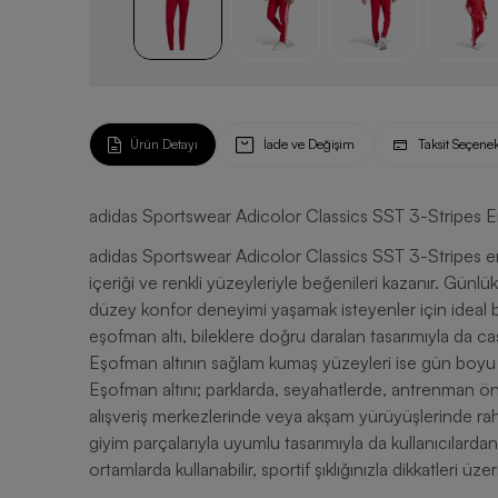
Ürün Detayı
İade ve Değişim
Taksit Seçenek
adidas Sportswear Adicolor Classics SST 3-Stripes E
adidas Sportswear Adicolor Classics SST 3-Stripes e
içeriği ve renkli yüzeyleriyle beğenileri kazanır. Günl
düzey konfor deneyimi yaşamak isteyenler için ideal b
eşofman altı, bileklere doğru daralan tasarımıyla da c
Eşofman altının sağlam kumaş yüzeyleri ise gün boyu sü
Eşofman altını; parklarda, seyahatlerde, antrenman ön
alışveriş merkezlerinde veya akşam yürüyüşlerinde rahatl
giyim parçalarıyla uyumlu tasarımıyla da kullanıcılardan
ortamlarda kullanabilir, sportif şıklığınızla dikkatleri üzer