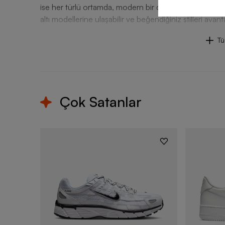
ise her türlü ortamda, modern bir duruş sergilemeye 
altı modellerine ulaşabilir ve beğendiğiniz stilleri avant
T
Çok Satanlar