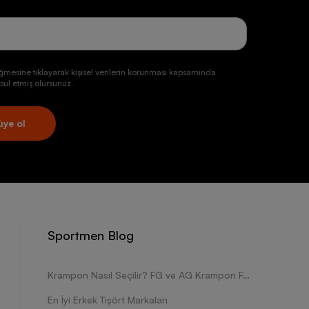
ğmesine tıklayarak kişisel verilerin korunması kapsamında
ul etmiş olursunuz.
üye ol
Sportmen Blog
Krampon Nasıl Seçilir? FG ve AG Krampon Farkları Nelerdir?
En İyi Erkek Tişört Markaları