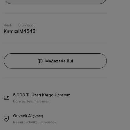
Renk
Ürün Kodu
Kırmızı
IM4543
Mağazada Bul
5.000 TL Üzeri Kargo Ücretsiz
Ücretsiz Teslimat Fırsatı
Güvenli Alışveriş
Resmi Tedarikçi Güvencesi