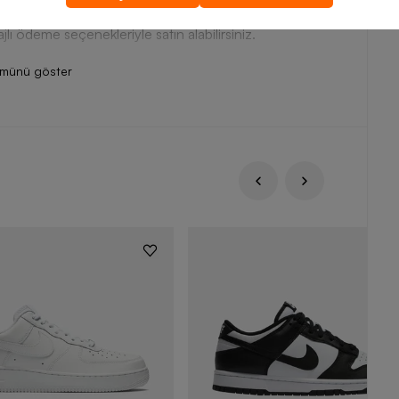
olanak tanır. Barcin.com üzerinden adidas erkek eşofman
ajlı ödeme seçenekleriyle satın alabilirsiniz.
ümünü göster