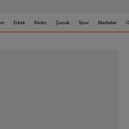
on
Erkek
Kadın
Çocuk
Spor
Markalar
O
adidas Sport