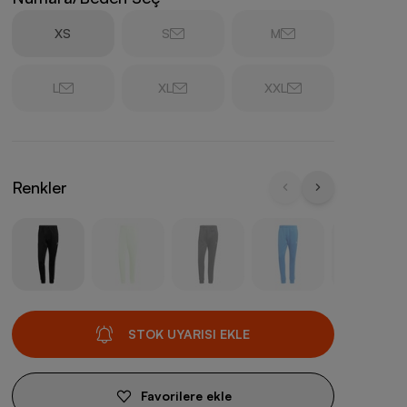
XS
S
M
L
XL
XXL
Renkler
STOK UYARISI EKLE
Favorilere ekle