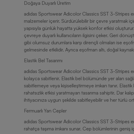
Doğaya Duyarlı Üretim
adidas Sportswear Adicolor Classics SST 3-Stripes e
malzemeler içerir. Sürdürülebilir bir çevre yaratmak iç
yapısıyla günlük hayatta yüksek konfor etkisi oluşturur
çevreye duyarlı kullanıcıların ilgisini çeker. Geri dön
gibi olumsuz durumlara karşı dirençli olmaları ise eşo
gelmesinde etkilidir. Ayrıca eşofman altı, doğal kaynak
Elastik Bel Tasarımı
adidas Sportswear Adicolor Classics SST 3-Stripes erk
kolayca sabitlenir. Elastik bel bölümünde yer alan sağ
sabitlemeye veya kişiselleştirmeye imkan tanır. Elastik 
rahatsızlık etkisi yaratmayan tasarıma sahiptir. Dar ka
ihtiyacınıza uygun şekilde sabitleyebilir ve her türlü 
Fermuarlı Yan Cepler
adidas Sportswear Adicolor Classics SST 3-Stripes erke
rahatça taşıma imkanı sunar. Cep bölümlerinin geniş iç 