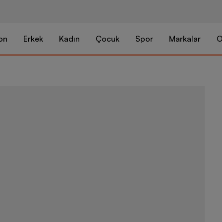
on
Erkek
Kadın
Çocuk
Spor
Markalar
O
adidas Sport