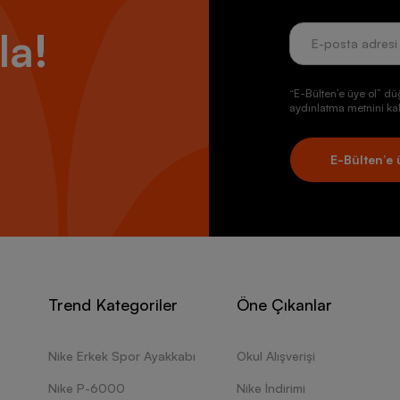
la!
“E-Bülten’e üye ol” dü
aydınlatma metnini kab
E-Bülten’e 
Trend Kategoriler
Öne Çıkanlar
Nike Erkek Spor Ayakkabı
Okul Alışverişi
Nike P-6000
Nike İndirimi