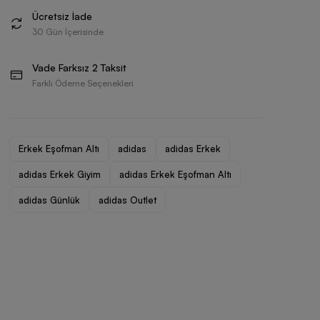
Ücretsiz İade
30 Gün İçerisinde
Vade Farksız 2 Taksit
Farklı Ödeme Seçenekleri
Erkek Eşofman Altı
adidas
adidas Erkek
adidas Erkek Giyim
adidas Erkek Eşofman Altı
adidas Günlük
adidas Outlet