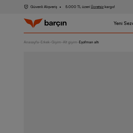
Güvenli Alışveriş
5.000 TL üzeri
Ücretsiz
kargo!
Yeni Sez
Anasayfa
-
Erkek
-
Giyim
-
Alt giyim
-
Eşofman altı