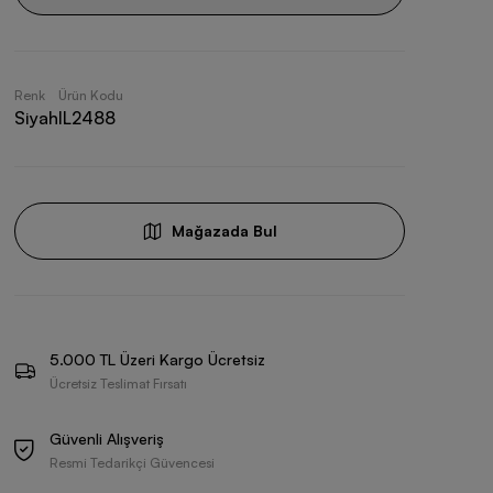
Renk
Ürün Kodu
Siyah
IL2488
Mağazada Bul
5.000 TL Üzeri Kargo Ücretsiz
Ücretsiz Teslimat Fırsatı
Güvenli Alışveriş
Resmi Tedarikçi Güvencesi