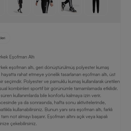
leri
rkek Eşofman Altı
rkek eşofman altı, geri dönüştürülmüş polyester kumaş
ük hayatta rahat etmeye yönelik tasarlanan eşofman altı, üst
ir seçimdir. Polyester ve pamuklu kumaş kullanılarak üretilen
asual kombinleri sportif bir görünümle tamamlamada etkilidir.
ren kullanımlarda bile konforlu kalmaya izin verir.
cesinde ya da sonrasında, hafta sonu aktivitelerinde,
ıkla kullanabilirsiniz. Bunun yanı sıra eşofman altı, farklı
 tam not almayı başarır. Eşofman altını açık veya kapalı
inize çekebilirsiniz.