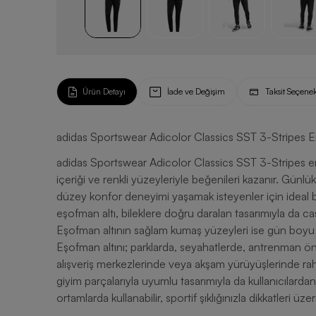
Ürün Detayı
İade ve Değişim
Taksit Seçenek
adidas Sportswear Adicolor Classics SST 3-Stripes E
adidas Sportswear Adicolor Classics SST 3-Stripes e
içeriği ve renkli yüzeyleriyle beğenileri kazanır. Günl
düzey konfor deneyimi yaşamak isteyenler için ideal b
eşofman altı, bileklere doğru daralan tasarımıyla da c
Eşofman altının sağlam kumaş yüzeyleri ise gün boyu sü
Eşofman altını; parklarda, seyahatlerde, antrenman ön
alışveriş merkezlerinde veya akşam yürüyüşlerinde rahatl
giyim parçalarıyla uyumlu tasarımıyla da kullanıcılardan
ortamlarda kullanabilir, sportif şıklığınızla dikkatleri üzer