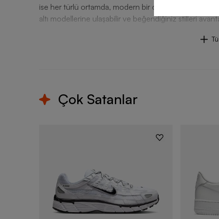
ise her türlü ortamda, modern bir duruş sergilemeye 
altı modellerine ulaşabilir ve beğendiğiniz stilleri avant
T
Çok Satanlar