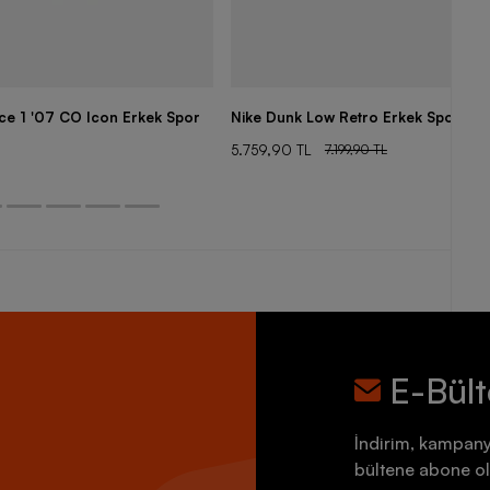
rce 1 '07 CO Icon Erkek Spor
Nike Dunk Low Retro Erkek Spor Aya
5.759,90 TL
7.199,90 TL
E-Bül
İndirim, kampany
bültene abone ol