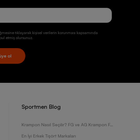
ğmesine tıklayarak kişisel verilerin korunması kapsamında
ul etmiş olursunuz.
üye ol
Sportmen Blog
Krampon Nasıl Seçilir? FG ve AG Krampon Farkları Nelerdir?
En İyi Erkek Tişört Markaları