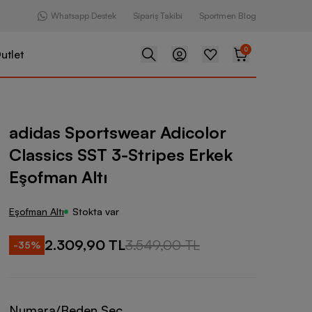
Whatsapp Destek
Sipariş Takibi
Sportmen Blog
0
utlet
swear Adicolor Classics SST 3-Stripes Erkek Eşofman Altı
adidas Sportswear Adicolor
Classics SST 3-Stripes Erkek
Eşofman Altı
Eşofman Altı
Stokta var
2.309,90 TL
3.549,00 TL
-
35
%
Numara/Beden Seç