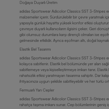
Doğaya Duyarlı Üretim
adidas Sportswear Adicolor Classics SST 3-Stripes e
malzemeler içerir. Sürdürülebilir bir çevre yaratmak iç
yapısıyla günlük hayatta yüksek konfor etkisi oluşturur
çevreye duyarlı kullanıcıların ilgisini çeker. Geri dön
gibi olumsuz durumlara karşı dirençli olmaları ise eşo
gelmesinde etkilidir. Ayrıca eşofman altı, doğal kaynak
Elastik Bel Tasarımı
adidas Sportswear Adicolor Classics SST 3-Stripes erk
kolayca sabitlenir. Elastik bel bölümünde yer alan sağ
sabitlemeye veya kişiselleştirmeye imkan tanır. Elastik 
rahatsızlık etkisi yaratmayan tasarıma sahiptir. Dar ka
ihtiyacınıza uygun şekilde sabitleyebilir ve her türlü 
Fermuarlı Yan Cepler
adidas Sportswear Adicolor Classics SST 3-Stripes erke
rahatça taşıma imkanı sunar. Cep bölümlerinin geniş iç 