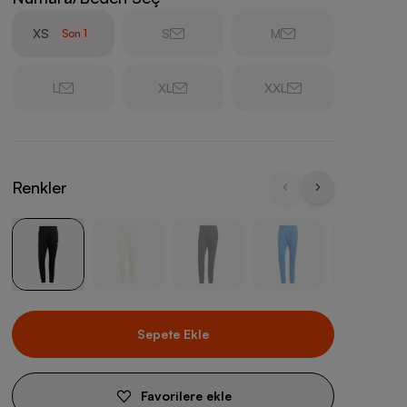
XS
S
M
Son
1
L
XL
XXL
Renkler
Sepete Ekle
Favorilere ekle