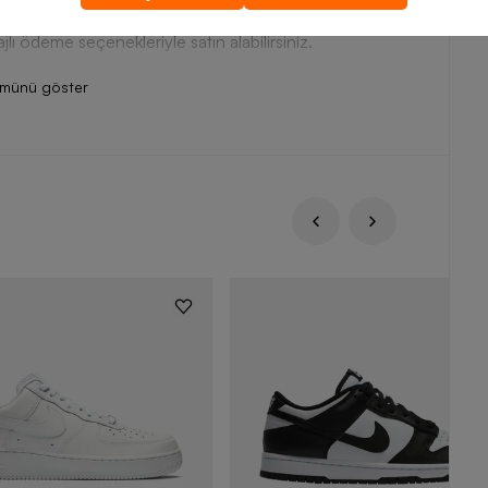
olanak tanır. Barcin.com üzerinden adidas erkek eşofman
ajlı ödeme seçenekleriyle satın alabilirsiniz.
ümünü göster