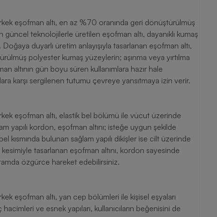
rkek eşofman altı, en az %70 oranında geri dönüştürülmüş
in güncel teknolojilerle üretilen eşofman altı, dayanıklı kumaş
. Doğaya duyarlı üretim anlayışıyla tasarlanan eşofman altı,
üştürülmüş polyester kumaş yüzeylerin; aşınma veya yırtılma
fman altının gün boyu süren kullanımlara hazır hale
lara karşı sergilenen tutumu çevreye yansıtmaya izin verir.
ek eşofman altı, elastik bel bölümü ile vücut üzerinde
lam yapılı kordon, eşofman altını; isteğe uygun şekilde
bel kısmında bulunan sağlam yapılı dikişler ise cilt üzerinde
lıp kesimiyle tasarlanan eşofman altını, kordon sayesinde
ortamda özgürce hareket edebilirsiniz.
k eşofman altı, yan cep bölümleri ile kişisel eşyaları
hacimleri ve esnek yapıları, kullanıcıların beğenisini de