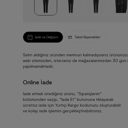
İade ve Değişim
Taksit Seçenekleri
Satın aldığınız üründen memnun kalmadıysanız ürününüzü ku
web sitemizden, isterseniz de mağazalarımızdan 30 gün için
yapılmamaktadır.
Online İade
İade etmek istediğiniz ürünü, “
Siparişlerim
”
bölümünden seçip, “
İade Et
” butonuna tıklayarak
ücretsiz iade için Yurtiçi Kargo kodunuzu oluşturabilir
ve kolay iade işlemini gerçekleştirebilirsiniz.