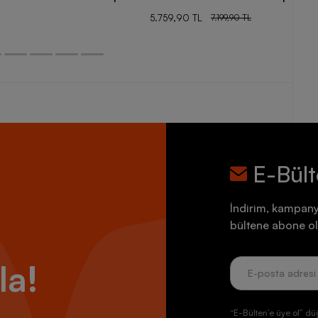
5.759,90 TL
7.199,90 TL
E-Bül
İndirim, kampany
bültene abone ol
la!
“E-Bülten’e üye ol” dü