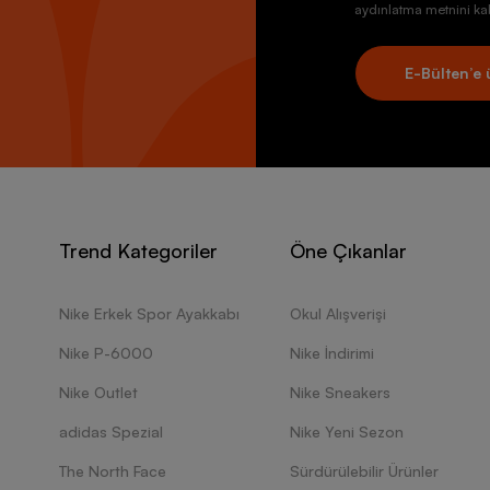
aydınlatma metnini kab
E-Bülten’e 
Trend Kategoriler
Öne Çıkanlar
Nike Erkek Spor Ayakkabı
Okul Alışverişi
Nike P-6000
Nike İndirimi
Nike Outlet
Nike Sneakers
adidas Spezial
Nike Yeni Sezon
The North Face
Sürdürülebilir Ürünler