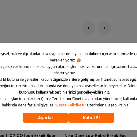
rce 1 '07 CO Icon Erkek Spor
Nike Dunk Low Retro Erkek Spor Aya