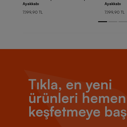
Ayakkabı
Ayakkabı
7.199,90 TL
7.199,90 TL
Tıkla, en yeni
ürünleri hemen
keşfetmeye baş