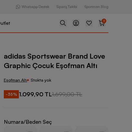
Whatsapp Destek
Sipariş Takibi
Sportmen Blog
0
utlet
swear Brand Love Graphic Çocuk Eşofman Altı
adidas Sportswear Brand Love
Graphic Çocuk Eşofman Altı
Eşofman Altı
Stokta yok
1.099,90 TL
1.699,00 TL
-
35
%
Numara/Beden Seç