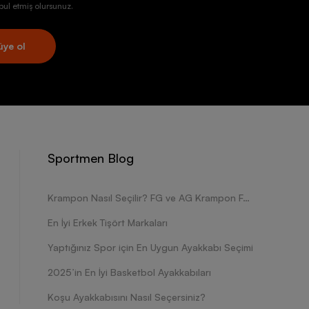
ul etmiş olursunuz.
üye ol
Sportmen Blog
Krampon Nasıl Seçilir? FG ve AG Krampon Farkları Nelerdir?
En İyi Erkek Tişört Markaları
Yaptığınız Spor için En Uygun Ayakkabı Seçimi
2025’in En İyi Basketbol Ayakkabıları
Koşu Ayakkabısını Nasıl Seçersiniz?