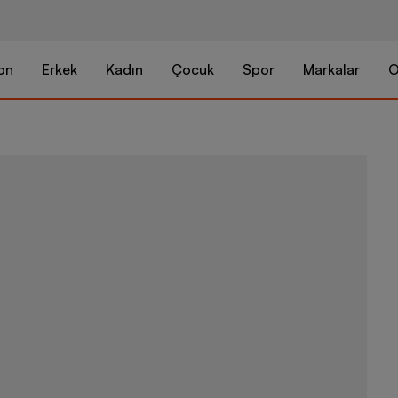
on
Erkek
Kadın
Çocuk
Spor
Markalar
O
adidas Sport