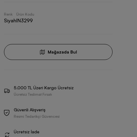
Renk
Ürün Kodu
Siyah
IN3299
Mağazada Bul
5.000 TL Üzeri Kargo Ücretsiz
Ücretsiz Teslimat Fırsatı
Güvenli Alışveriş
Resmi Tedarikçi Güvencesi
Ücretsiz İade