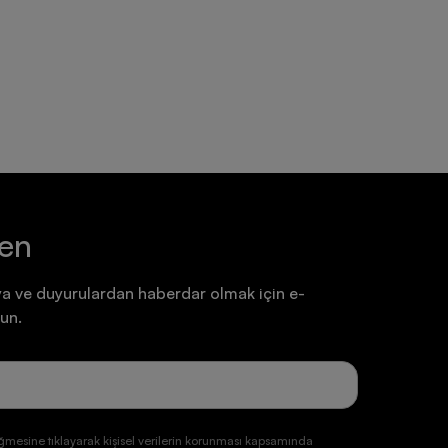
Ayakkabı
Ayakkabı
7.199,90 TL
7.199,90 TL
ten
a ve duyurulardan haberdar olmak için e-
un.
ğmesine tıklayarak kişisel verilerin korunması kapsamında