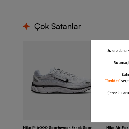
Çok Satanlar
Nike P-6000 Sportswear Erkek Spor
Nike Air Fo