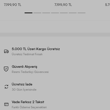
7.199,90 TL
7.199,90 TL
5.
5.000 TL Üzeri Kargo Ücretsiz
Ücretsiz Teslimat Fırsatı
Güvenli Alışveriş
Resmi Tedarikçi Güvencesi
Ücretsiz İade
30 Gün İçerisinde
Vade Farksız 2 Taksit
Farklı Ödeme Seçenekleri