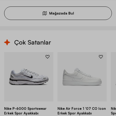
Mağazada Bul
Çok Satanlar
Nike P-6000 Sportswear
Nike Air Force 1 '07 CO Icon
Ni
Erkek Spor Ayakkabı
Erkek Spor Ayakkabı
Sp