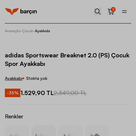
0
Anasayfa
-
Çocuk
-
Ayakkabı
adidas 
adidas Sportswear Breaknet 2.0 (PS) Çocuk
Spor Ayakkabı
Ayakkabı
Stokta yok
1.529,90 TL
2.349,00 TL
-
35
%
Renkler