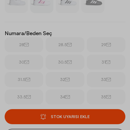
Numara/Beden Seç
28
28.5
29
30
30.5
31
31.5
32
33
33.5
34
35
STOK UYARISI EKLE