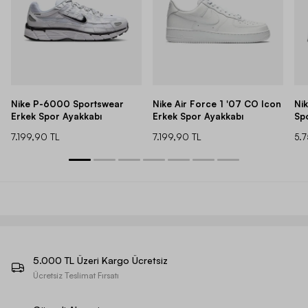
Nike P-6000 Sportswear
Nike Air Force 1 '07 CO Icon
Ni
Erkek Spor Ayakkabı
Erkek Spor Ayakkabı
Sp
7.199,90 TL
7.199,90 TL
5.
5.000 TL Üzeri Kargo Ücretsiz
Ücretsiz Teslimat Fırsatı