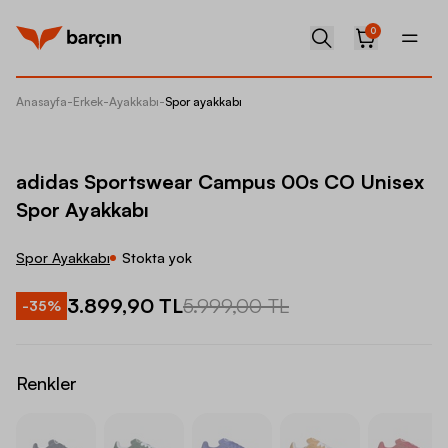
0
Anasayfa
-
Erkek
-
Ayakkabı
-
Spor ayakkabı
adidas 
adidas Sportswear Campus 00s CO Unisex
Spor Ayakkabı
Spor Ayakkabı
Stokta yok
3.899,90 TL
5.999,00 TL
-
35
%
Renkler