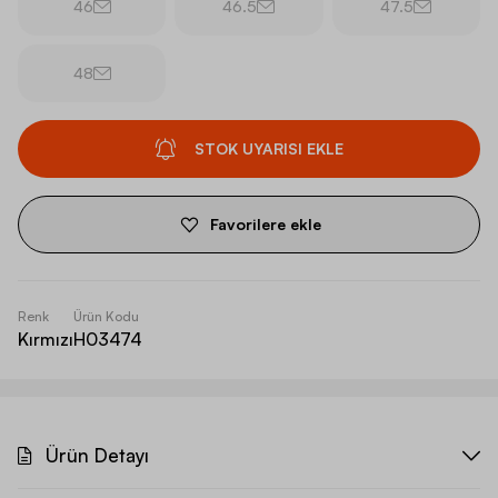
46
46.5
47.5
48
STOK UYARISI EKLE
Favorilere ekle
Renk
Ürün Kodu
Kırmızı
H03474
Ürün Detayı