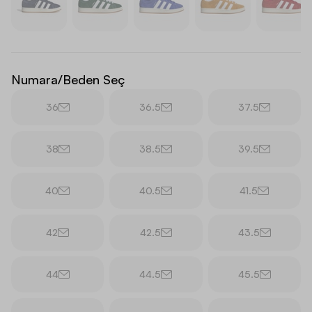
Numara/Beden Seç
36
36.5
37.5
38
38.5
39.5
40
40.5
41.5
42
42.5
43.5
44
44.5
45.5